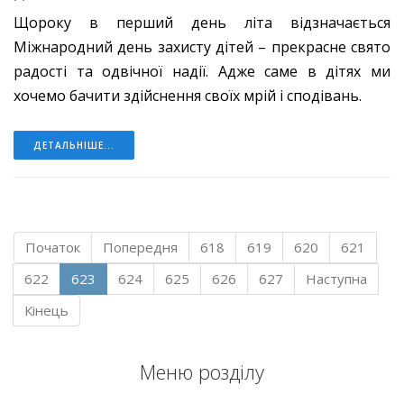
Щороку в перший день літа відзначається
Міжнародний день захисту дітей – прекрасне свято
радості та одвічної надії. Адже саме в дітях ми
хочемо бачити здійснення своїх мрій і сподівань.
ДЕТАЛЬНІШЕ...
Початок
Попередня
618
619
620
621
622
623
624
625
626
627
Наступна
Кінець
Меню розділу