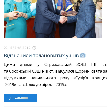
02 ЧЕРВНЯ 2019
Відзначили талановитих учнів
Цими днями у Стрижавській ЗОШ І-ІІІ ст.
та Сосонській СЗШ І-ІІІ ст
.
відбулися щорічні свята за
підсумками навчального року «Сузір’я кращих
-2019» та «Шлях до зірок - 2019».
ДЕТАЛЬНІШЕ...