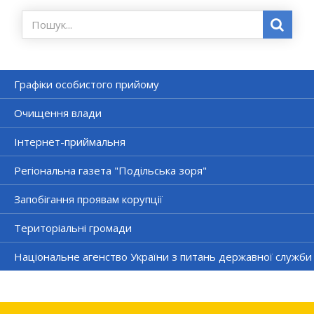
Графіки особистого прийому
Очищення влади
Інтернет-приймальня
Регіональна газета "Подільська зоря"
Запобігання проявам корупції
Територіальні громади
Національне агенство України з питань державної служби