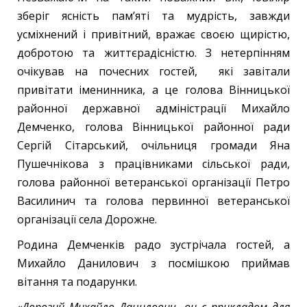
зберіг ясність пам’яті та мудрість, завжди
усміхнений і привітний, вражає своєю щирістю,
добротою та життєрадісністю. З нетерпінням
очікував на почесних гостей, які завітали
привітати іменинника, а це голова Вінницької
районної державної адміністрації Михайло
Демченко, голова Вінницької районної ради
Сергій Сітарський, очільниця громади Яна
Пушечнікова з працівниками сільської ради,
голова районної ветеранської організації Петро
Василинич та голова первинної ветеранської
організації села Дорожне.
Родина Демченків радо зустрічала гостей, а
Михайло Данилович з посмішкою приймав
вітання та подарунки.
«Дорогий Михайло Данилович, ви є прикладом для