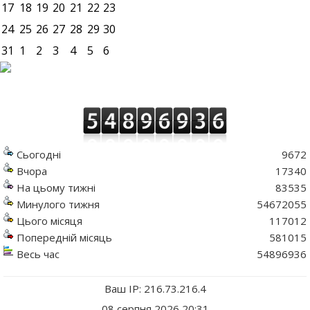
17
18
19
20
21
22
23
24
25
26
27
28
29
30
31
1
2
3
4
5
6
Сьогодні
9672
Вчора
17340
На цьому тижні
83535
Минулого тижня
54672055
Цього місяця
117012
Попередній місяць
581015
Весь час
54896936
Ваш IP: 216.73.216.4
08 серпня 2026 20:31