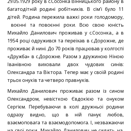
29.05.1929 року в с.Сосонка Вінницького району в
багатодітній родині робітників. В сім’ї було 11
дітей. Родина пережила важкі роки голодомору,
воєнні та повоєнні роки. Всю свою юність
Михайло Данилович проживав у с.Сосонка., а в
1954 році одружився та переїхав в с.Дорожне, де
проживає й нині. До 70 років працював у колгоспі
«Дружба» в с.Дорожне. Разом з дружиною Ніною
Іванівною виховали двох чудових синів:
Олександра та Віктора. Тепер має у своїй родині
трьох онуків та четверо правнуків.
Михайло Данилович проживає разом із сином
Олександром, невісткою Євдокією та онуком
Сергієм. Перебуваючи в колі дружньої родини
одразу видно, що в ній панує любов,
взаємоповага та взаємодопомога. І, незважаючи
на свої роки, Михайло Данилович не сидить на