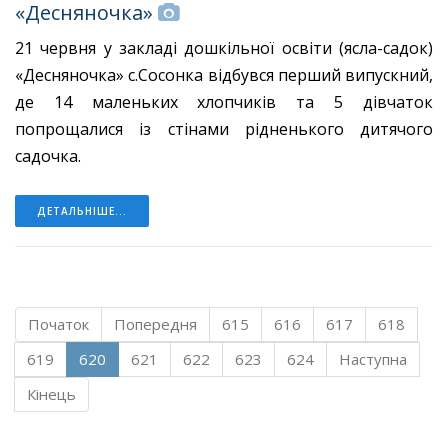
«Десняночка»
21 червня у закладі дошкільної освіти (ясла-садок)
«Десняночка» с.Сосонка відбувся перший випускний,
де 14 маленьких хлопчиків та 5 дівчаток
попрощалися із стінами рідненького дитячого
садочка.
ДЕТАЛЬНІШЕ...
Початок
Попередня
615
616
617
618
619
620
621
622
623
624
Наступна
Кінець