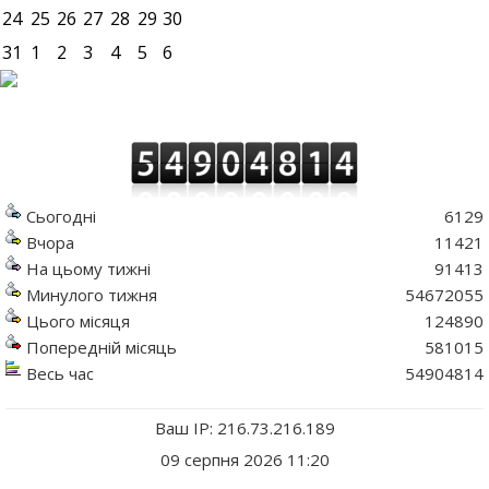
24
25
26
27
28
29
30
31
1
2
3
4
5
6
Сьогодні
6129
Вчора
11421
На цьому тижні
91413
Минулого тижня
54672055
Цього місяця
124890
Попередній місяць
581015
Весь час
54904814
Ваш IP: 216.73.216.189
09 серпня 2026 11:20