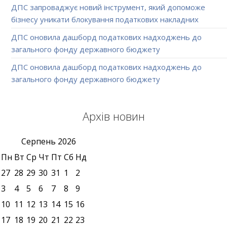
ДПС запроваджує новий інструмент, який допоможе
бізнесу уникати блокування податкових накладних
ДПС оновила дашборд податкових надходжень до
загального фонду державного бюджету
ДПС оновила дашборд податкових надходжень до
загального фонду державного бюджету
Архів новин
Серпень
2026
Пн
Вт
Ср
Чт
Пт
Сб
Нд
27
28
29
30
31
1
2
3
4
5
6
7
8
9
10
11
12
13
14
15
16
17
18
19
20
21
22
23