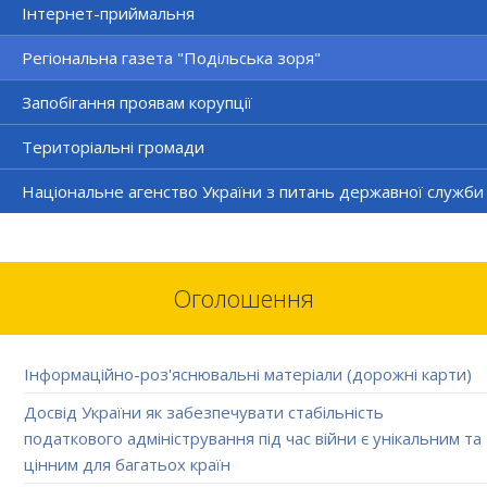
Інтернет-приймальня
Регіональна газета "Подільська зоря"
Запобігання проявам корупції
Територіальні громади
Національне агенство України з питань державної служби
Оголошення
Інформаційно-роз'яснювальні матеріали (дорожні карти)
Досвід України як забезпечувати стабільність
податкового адміністрування під час війни є унікальним та
цінним для багатьох країн