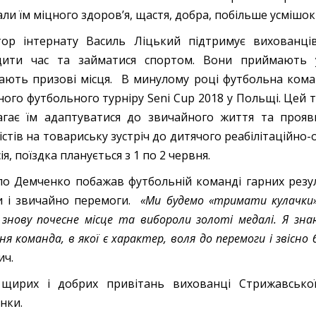
и їм міцного здоров’я, щастя, добра, побільше усмішок т
тор інтернату Василь Ліцький підтримує вихованц
дити час та займатися спортом. Вони приймають у
ають призові місця. В минулому році футбольна ком
ного футбольного турніру Seni Cup 2018 у Польщі. Цей 
гає їм адаптуватися до звичайного життя та прояви
істів на товариську зустріч до дитячого реабілітаційн
ія, поїздка планується з 1 по 2 червня.
о Демченко побажав футбольній команді гарних резул
и і звичайно перемоги.
«Ми будемо «тримати кулачки»
 знову почесне місце та вибороли золоті медалі. Я зна
я команда, в якої є характер, воля до перемоги і звісно
ич.
 щирих і добрих привітань вихованці Стрижавсько
нки.