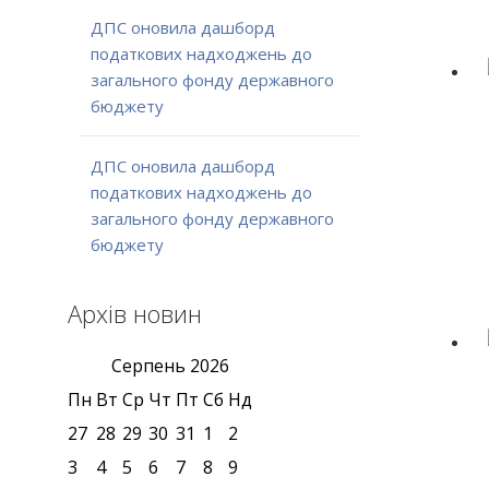
ДПС оновила дашборд
податкових надходжень до
загального фонду державного
бюджету
ДПС оновила дашборд
податкових надходжень до
загального фонду державного
бюджету
Архів новин
Серпень
2026
Пн
Вт
Ср
Чт
Пт
Сб
Нд
27
28
29
30
31
1
2
3
4
5
6
7
8
9