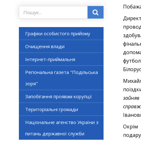
Побажал
Дирек
прово
Графіки особистого прийому
здобув
фіналь
Очищення влади
допома
Інтернет-приймальня
футбол
Білорус
Регіональна газета "Подільська
Михайл
зоря"
поїздк
Запобігання проявам корупції
зайняв
справжн
Територіальні громади
Іванов
Національне агенство України з
Окрім
питань державної служби
подару