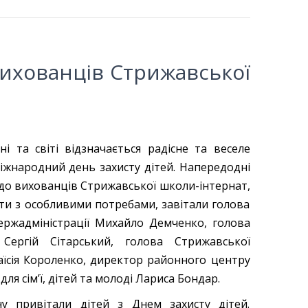
вихованців Стрижавської
і та світі відзначається радісне та веселе
іжнародний день захисту дітей. Напередодні
, до вихованців Стрижавської школи-інтернат,
ти з особливими потребами, завітали голова
ержадміністрації Михайло Демченко, голова
Сергій Сітарський, голова Стрижавської
аїсія Короленко, директор районного центру
для сім’ї, дітей та молоді Лариса Бондар.
у привітали дітей з Днем захисту дітей.