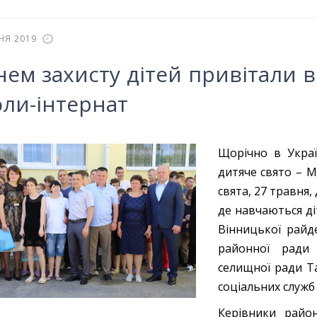
НЯ 2019
нем захисту дітей привітали 
ли-інтернат
Щорічно в Україн
дитяче свято – М
свята, 27 травня
де навчаються ді
Вінницької райд
районної ради 
селищної ради Т
соціальних служб 
Керівники район