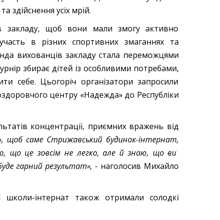
а здійснення усіх мрій.
ів закладу, щоб вони мали змогу активно
часть в різних спортивних змаганнях та
анда вихованців закладу стала переможцями
турнір збирає дітей із особливими потребами,
ти себе. Цьогоріч організатори запросили
о-оздоровчого центру «Надежда» до Республіки
ьтатів концентрації, приємних вражень від
, щоб саме Стрижавський будинок-інтернат,
ю, що це зовсім не легко, але й знаю, що ви
 буде гарний результат»,
- наголосив Михайло
ї школи-інтернат також отримали солодкі