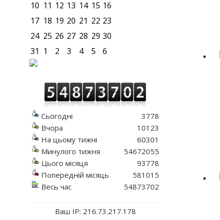
10
11
12
13
14
15
16
17
18
19
20
21
22
23
24
25
26
27
28
29
30
31
1
2
3
4
5
6
Сьогодні
3778
Вчора
10123
На цьому тижні
60301
Минулого тижня
54672055
Цього місяця
93778
Попередній місяць
581015
Весь час
54873702
Ваш IP: 216.73.217.178