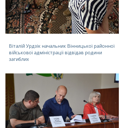
Віталій Урдзік начальник Вінницької районної
військової адміністрації відвідав родини
загиблих