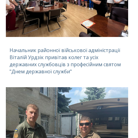
Начальник районної військової адміністрації
Віталій Урдзік привітав колег та усіх
державних службовців з професійним святом
"Днем державної служби"