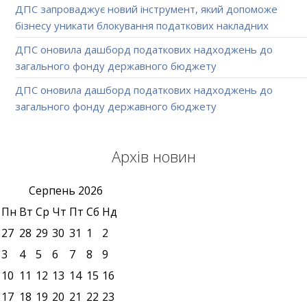
ДПС запроваджує новий інструмент, який допоможе
бізнесу уникати блокування податкових накладних
ДПС оновила дашборд податкових надходжень до
загального фонду державного бюджету
ДПС оновила дашборд податкових надходжень до
загального фонду державного бюджету
Архів новин
Серпень
2026
Пн
Вт
Ср
Чт
Пт
Сб
Нд
27
28
29
30
31
1
2
3
4
5
6
7
8
9
10
11
12
13
14
15
16
17
18
19
20
21
22
23