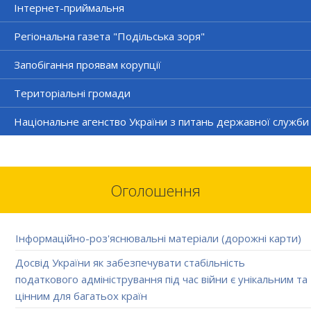
Інтернет-приймальня
Регіональна газета "Подільська зоря"
Запобігання проявам корупції
Територіальні громади
Національне агенство України з питань державної служби
Оголошення
Інформаційно-роз'яснювальні матеріали (дорожні карти)
Досвід України як забезпечувати стабільність
податкового адміністрування під час війни є унікальним та
цінним для багатьох країн