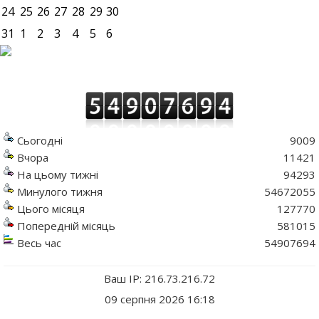
24
25
26
27
28
29
30
31
1
2
3
4
5
6
Сьогодні
9009
Вчора
11421
На цьому тижні
94293
Минулого тижня
54672055
Цього місяця
127770
Попередній місяць
581015
Весь час
54907694
Ваш IP: 216.73.216.72
09 серпня 2026 16:18