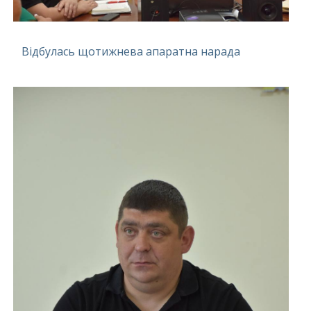
Відбулась щотижнева апаратна нарада