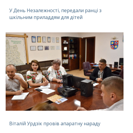
У День Незалежності, передали ранці з
шкільним приладдям для дітей
Віталій Урдзік провів апаратну нараду