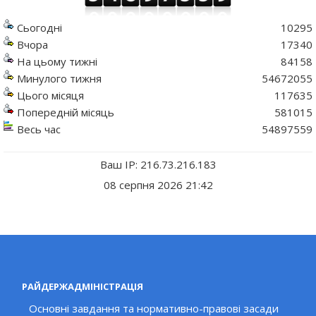
Сьогодні
10295
Вчора
17340
На цьому тижні
84158
Минулого тижня
54672055
Цього місяця
117635
Попередній місяць
581015
Весь час
54897559
Ваш IP: 216.73.216.183
08 серпня 2026 21:42
РАЙДЕРЖАДМІНІСТРАЦІЯ
Основні завдання та нормативно-правові засади