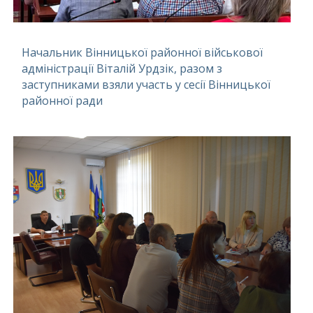
Начальник Вінницької районної військової
адміністрації Віталій Урдзік, разом з
заступниками взяли участь у сесії Вінницької
районної ради