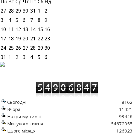
Пн
Вт
Ср
Чт
Пт
Сб
Нд
27
28
29
30
31
1
2
3
4
5
6
7
8
9
10
11
12
13
14
15
16
17
18
19
20
21
22
23
24
25
26
27
28
29
30
31
1
2
3
4
5
6
Сьогодні
8162
Вчора
11421
На цьому тижні
93446
Минулого тижня
54672055
Цього місяця
126923