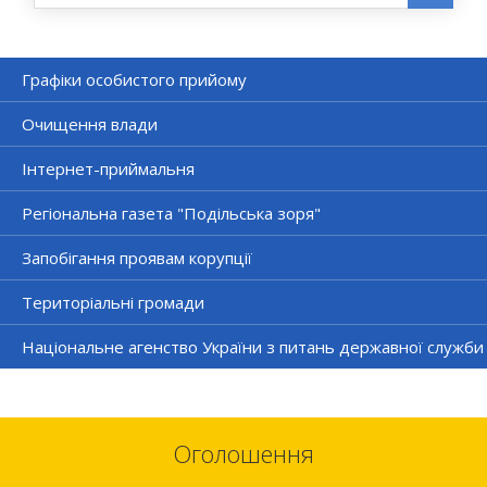
Графіки особистого прийому
Очищення влади
Інтернет-приймальня
Регіональна газета "Подільська зоря"
Запобігання проявам корупції
Територіальні громади
Національне агенство України з питань державної служби
Оголошення