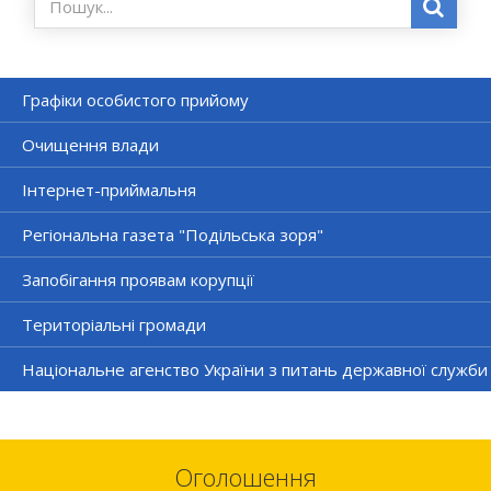
Графіки особистого прийому
Очищення влади
Інтернет-приймальня
Регіональна газета "Подільська зоря"
Запобігання проявам корупції
Територіальні громади
Національне агенство України з питань державної служби
Оголошення