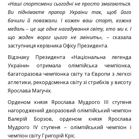
«Наші спортсмени сьогодні не просто змагаються.
Ви піднімаєте прапор України так, щоб його
бачили й поважали. І кожен ваш старт, кожна
медаль – це ще одне нагадування світу, хто ми є. І
що жоден ворог цього не змінить»
, – сказала
заступниця керівника Офісу Президента.
Відзнаку Президента «Національна легенда
України» отримала олімпійська чемпіонка,
багаторазова чемпіонка світу та Європи з легкої
атлетики, рекордсменка світу зі стрибків у висоту
Ярослава Магучіх.
Орденом князя Ярослава Мудрого III ступеня
нагороджений дворазовий олімпійський чемпіон
Валерій Борзов, орденом князя Ярослава
Мудрого IV ступеня – олімпійський чемпіон і
чемпіон світу Григорій Кріс.