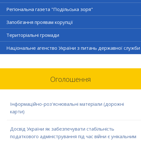
Регіональна газета "Подільська зоря"
Запобігання проявам корупції
Територіальні громади
Національне агенство України з питань державної служби
Оголошення
Інформаційно-роз'яснювальні матеріали (дорожні
карти)
Досвід України як забезпечувати стабільність
податкового адміністрування під час війни є унікальним