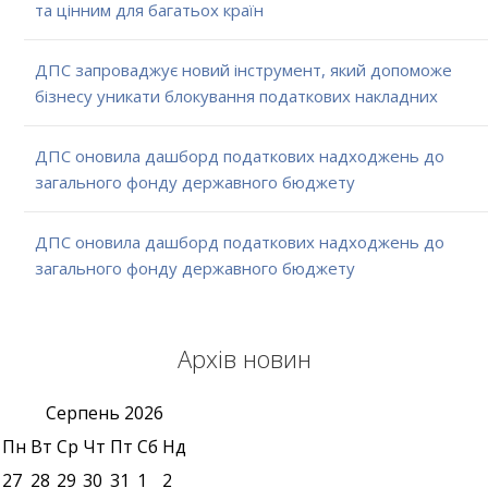
та цінним для багатьох країн
ДПС запроваджує новий інструмент, який допоможе
бізнесу уникати блокування податкових накладних
ДПС оновила дашборд податкових надходжень до
загального фонду державного бюджету
ДПС оновила дашборд податкових надходжень до
загального фонду державного бюджету
Архів новин
Серпень
2026
Пн
Вт
Ср
Чт
Пт
Сб
Нд
27
28
29
30
31
1
2