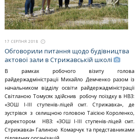
17 СЕРПНЯ 2018
Обговорили питання щодо будівництва
актової зали в Стрижавській школі
В рамках робочого візиту голова
райдержадміністрації Михайло Демченко разом із
начальником відділу освіти райдержадміністрації
Світланою Томусяк здійснив робочу поїздку в НВЗ:
«ЗОШ І-ІІІ ступенів-ліцей смт. Стрижавка», де
зустрівся з селищною головою Таїсією Короленко,
директором НВЗ: «ЗОШ І-ІІІ ступенів-ліцей смт.
Стрижавка» Галиною Комарчук та представниками
підрядних організацій.