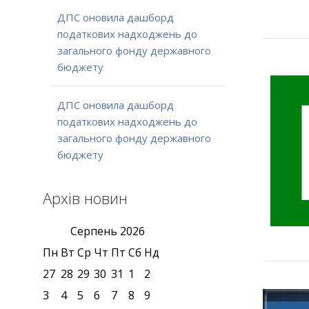
ДПС оновила дашборд
податкових надходжень до
загального фонду державного
бюджету
ДПС оновила дашборд
податкових надходжень до
загального фонду державного
бюджету
Архів новин
Серпень
2026
Пн
Вт
Ср
Чт
Пт
Сб
Нд
27
28
29
30
31
1
2
3
4
5
6
7
8
9