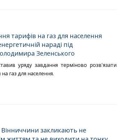
ня тарифів на газ для населення
нергетичній нараді під
олодимира Зеленського
тавив уряду завдання терміново розв'язати
на газ для населення.
 Вінниччини закликають не
їм життям та не виходити на тонку