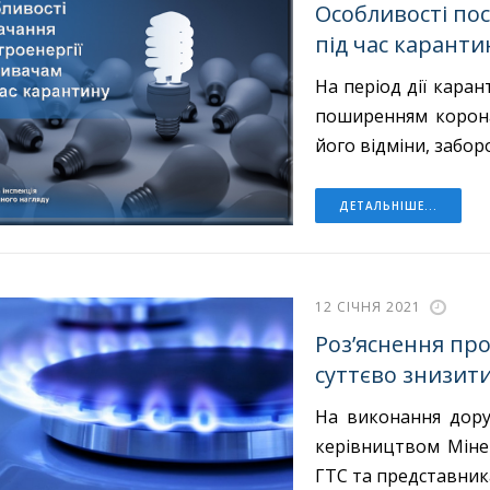
Особливості по
під час каранти
На період дії каран
поширенням коронав
його відміни, забор
ДЕТАЛЬНІШЕ...
12 СІЧНЯ 2021
Роз’яснення про
суттєво знизити
На виконання дору
керівництвом Міне
ГТС та представник