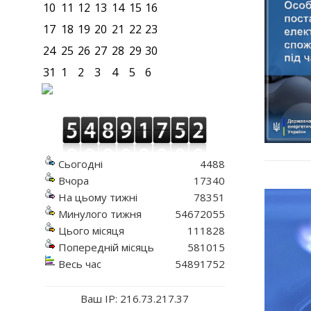
10
11
12
13
14
15
16
17
18
19
20
21
22
23
24
25
26
27
28
29
30
31
1
2
3
4
5
6
Сьогодні
4488
Вчора
17340
На цьому тижні
78351
Минулого тижня
54672055
Цього місяця
111828
Попередній місяць
581015
Весь час
54891752
Ваш IP: 216.73.217.37