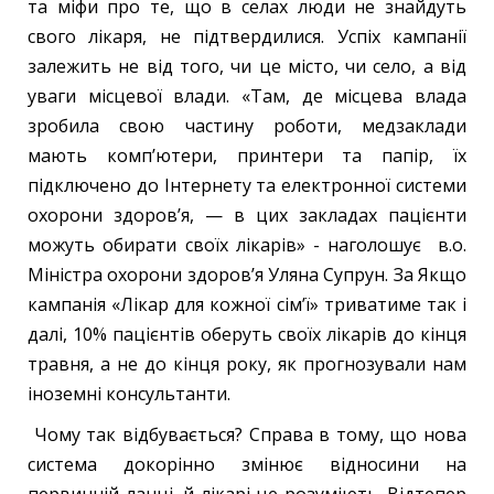
та міфи про те, що в селах люди не знайдуть
свого лікаря, не підтвердилися. Успіх кампанії
залежить не від того, чи це місто, чи село, а від
уваги місцевої влади. «Там, де місцева влада
зробила свою частину роботи, медзаклади
мають комп’ютери, принтери та папір, їх
підключено до Інтернету та електронної системи
охорони здоров’я, — в цих закладах пацієнти
можуть обирати своїх лікарів» - наголошує в.о.
Міністра охорони здоров’я Уляна Супрун. За Якщо
кампанія «Лікар для кожної сім’ї» триватиме так і
далі, 10% пацієнтів оберуть своїх лікарів до кінця
травня, а не до кінця року, як прогнозували нам
іноземні консультанти.
Чому так відбувається? Справа в тому, що нова
система докорінно змінює відносини на
первинній ланці, й лікарі це розуміють. Відтепер