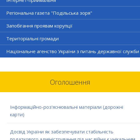
Регіональна газета "Подільська зоря"
Запобігання проявам корупції
Територіальні громади
Національне агенство України з питань державної служби
Оголошення
Інформаційно-роз'яснювальні матеріали (дорожні
карти)
Досвід України як забезпечувати стабільність
податкового адміністрування під час війни є унікальним