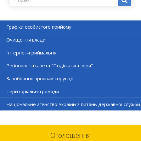
Графіки особистого прийому
Очищення влади
Інтернет-приймальня
Регіональна газета "Подільська зоря"
Запобігання проявам корупції
Територіальні громади
Національне агенство України з питань державної служби
Оголошення