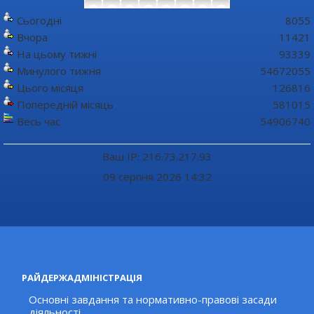
Сьогодні
8055
Вчора
11421
На цьому тижні
93339
Минулого тижня
54672055
Цього місяця
126816
Попередній місяць
581015
Весь час
54906740
Ваш IP: 216.73.217.93
09 серпня 2026 14:32
РАЙДЕРЖАДМІНІСТРАЦІЯ
Основні завдання та нормативно-правові засади
діяльності