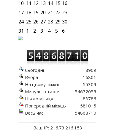
10
11
12
13
14
15
16
17
18
19
20
21
22
23
24
25
26
27
28
29
30
31
1
2
3
4
5
6
Сьогодні
8909
Вчора
16801
На цьому тижні
55309
Минулого тижня
54672055
Цього місяця
88786
Попередній місяць
581015
Весь час
54868710
Ваш IP: 216.73.216.153