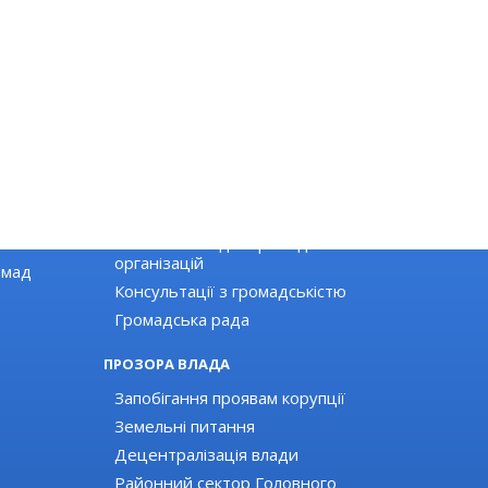
ГРОМАДЯНСЬКЕ СУСПІЛЬСТВО
Новини громадських організацій
Оголошення для громадських
організацій
омад
Консультації з громадськістю
Громадська рада
ПРОЗОРА ВЛАДА
Запобігання проявам корупції
Земельні питання
Децентралізація влади
Районний сектор Головного