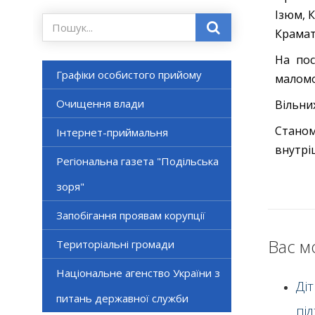
Ізюм, 
Крамат
На пос
Графіки особистого прийому
маломоб
Очищення влади
Вільни
Станом
Інтернет-приймальня
внутрі
Регіональна газета "Подільська
зоря"
Запобігання проявам корупції
Вас м
Територіальні громади
Національне агенство України з
Ді
питань державної служби
пі