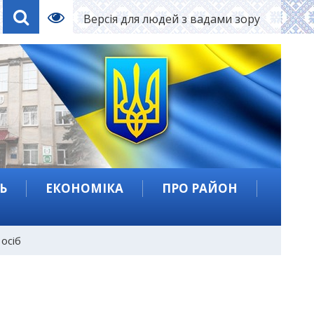
Версія для людей з вадами зору
Ь
ЕКОНОМІКА
ПРО РАЙОН
осіб