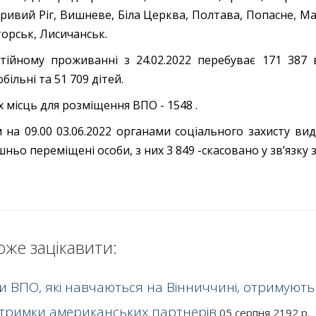
Кривий Ріг, Вишневе, Біла Церква, Полтава, Попасне, М
орськ, Лисичанськ.
тійному проживанні з 24.02.2022 перебуває 171 387 
ільні та 51 709 дітей.
х місць для розміщення ВПО - 1548 .
 на 09.00 03.06.2022 органами соціального захисту ви
шньо переміщені особи, з них 3 849 -скасовано у зв’язку
оже зацікавити:
ти ВПО, які навчаються на Вінниччині, отримують
дтримки американських партнерів
05 серпня 2192 р.