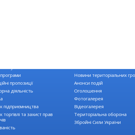
КА РАЙОНУ
НОВИНИ
Топ новини
 закупівлі
Останні новини
 програми
Новини територіальних гр
ійні пропозиції
Анонси подій
орна діяльність
Оголошення
ка
Фотогалерея
к підприємництва
Відеогалерея
 торгівлі та захист прав
Територіальна оборона
чів
Збройні Сили України
ваність