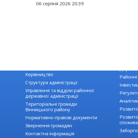
06 серпня 2026 20:39
РАЙДЕРЖАДМІНІСТРАЦІЯ
ЕКОНОМІ
Основні завдання та нормативно-
Екологія
правові засади діяльності
Державні
Керівництво
Районні
Структура адміністрації
Інвестиц
Управління та відділи районної
Регулят
державної адміністрації
Аналіти
Територіальні громади
Розвито
Вінницького району
Розвиток
Нормативно-правові документи
спожива
Звернення громадян
Заборго
Контактна інформація