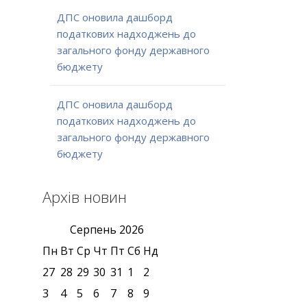
ДПС оновила дашборд
податкових надходжень до
загального фонду державного
бюджету
ДПС оновила дашборд
податкових надходжень до
загального фонду державного
бюджету
Архів новин
Серпень
2026
Пн
Вт
Ср
Чт
Пт
Сб
Нд
27
28
29
30
31
1
2
3
4
5
6
7
8
9