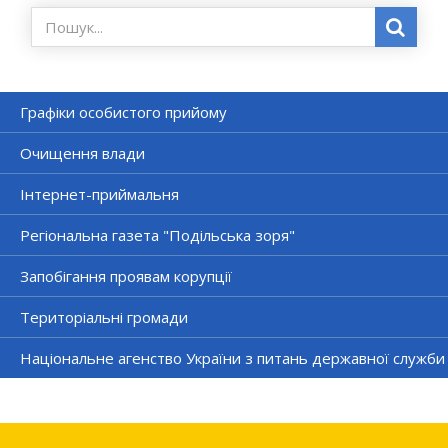
Графіки особистого прийому
Очищення влади
Інтернет-приймальня
Регіональна газета "Подільська зоря"
Запобігання проявам корупції
Територіальні громади
Національне агенство України з питань державної служби