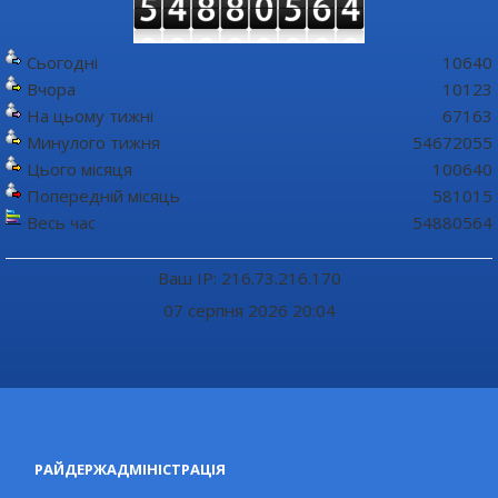
Сьогодні
10640
Вчора
10123
На цьому тижні
67163
Минулого тижня
54672055
Цього місяця
100640
Попередній місяць
581015
Весь час
54880564
Ваш IP: 216.73.216.170
07 серпня 2026 20:04
РАЙДЕРЖАДМІНІСТРАЦІЯ