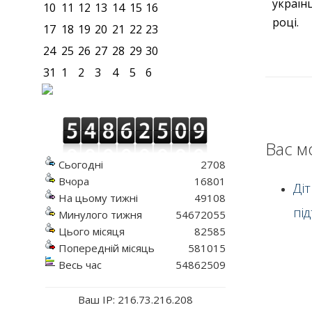
україн
10
11
12
13
14
15
16
році.
17
18
19
20
21
22
23
24
25
26
27
28
29
30
31
1
2
3
4
5
6
Вас м
Сьогодні
2708
Вчора
16801
Ді
На цьому тижні
49108
пі
Минулого тижня
54672055
Цього місяця
82585
Попередній місяць
581015
Весь час
54862509
Ваш IP: 216.73.216.208