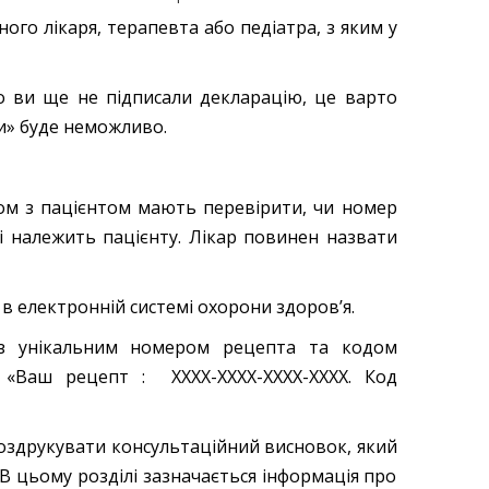
ого лікаря, терапевта або педіатра, з яким у
що ви ще не підписали декларацію, це варто
ки» буде неможливо.
зом з пацієнтом мають перевірити, чи номер
і належить пацієнту. Лікар повинен назвати
в електронній системі охорони здоров’я.
 з унікальним номером рецепта та кодом
 «Ваш рецепт : ХХХХ-ХХХХ-ХХХХ-ХХХХ. Код
роздрукувати консультаційний висновок, який
 В цьому розділі зазначається інформація про