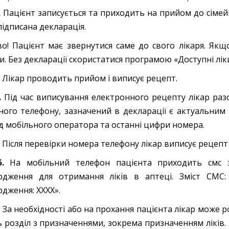
.
Пацієнт записується та приходить на прийом до сімейн
підписана декларація.
о! Пацієнт має звернутися саме до свого лікаря. Як
и. Без декларації скористатися програмою «Доступні лі
.
Лікар проводить прийом і виписує рецепт.
.
Під час виписування електронного рецепту лікар ра
ного телефону, зазначений в декларації є актуальним 
д мобільного оператора та останні цифри номера.
Після перевірки номера телефону лікар виписує рецепт 
5.
На мобільний телефон пацієнта приходить смс
рдження для отримання ліків в аптеці. Зміст СМС:
рдження: ХХХХ».
.
За необхідності або на прохання пацієнта лікар може 
ь розділ з призначеннями, зокрема призначенням ліків.