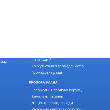
ГРОМАДЯНСЬКЕ СУСПІЛЬСТВО
Новини громадських організацій
Оголошення для громадських
організацій
омад
Консультації з громадськістю
Громадська рада
ПРОЗОРА ВЛАДА
Запобігання проявам корупції
Земельні питання
Децентралізація влади
Районний сектор Головного