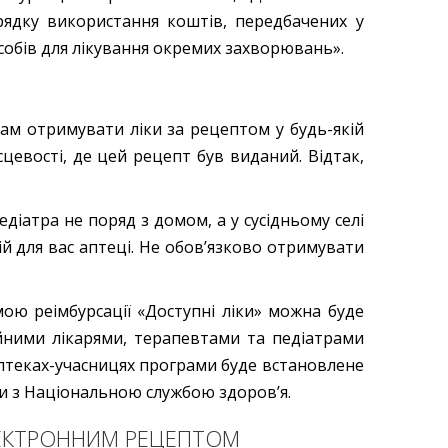
ядку використання коштів, передбачених у
собів для лікування окремих захворювань».
ам отримувати ліки за рецептом у будь-якій
сцевості, де цей рецепт був виданий. Відтак,
діатра не поряд з домом, а у сусідньому селі
ій для вас аптеці. Не обов’язково отримувати
ою реімбурсації «Доступні ліки» можна буде
йними лікарями, терапевтами та педіатрами
аптеках-учасницях програми буде встановлене
и з Національною службою здоров’я.
ЕЛЕКТРОННИМ РЕЦЕПТОМ