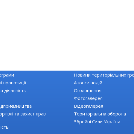
РАЙОНУ
НОВИНИ
Топ новини
купівлі
Останні новини
ограми
Новини територіальних гр
і пропозиції
Анонси подій
а діяльність
Оголошення
Фотогалерея
ідприємництва
Відеогалерея
ргівлі та захист прав
Територіальна оборона
Збройні Сили України
ість