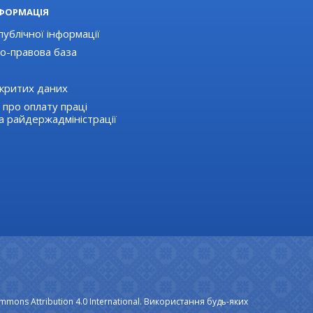
НФОРМАЦІЯ
публічної інформації
о-правова база
критих даних
 про оплату праці
а райдержадміністрації
mmons Attribution 4.0 International. Використання будь-яких