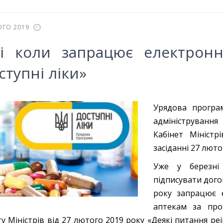
ОГО 2019
і коли запрацює електрон
ступні ліки»
Урядова програм
адмініструванн
Кабінет Міністр
засіданні 27 люто
Уже у березні
підписувати догов
року запрацює 
аптекам за про
ту Міністрів від 27 лютого 2019 року «Деякі питання реі