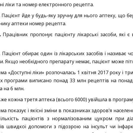
ні ліки та номер електронного рецепта.
.
Пацієнт йде у будь-яку зручну для нього аптеку, що бер
нику аптеки номер рецепта.
.
Працівник пропонує пацієнту лікарські засоби, які є
.
Пацієнт обирає один із лікарських засобів і називає
ки. Якщо необхідного препарату немає, пацієнт може піти
ма «Доступні ліки» розпочалась 1 квітня 2017 року і т
х програми виписано понад 33 млн рецептів на понад 1
 на 6 млн.
вже кожна третя аптека (всього 6000) увійшла в програм
ма показує і якісні зміни в показниках здоров’я населе
кількість пацієнтів з нормалізованим цукром при діа
ів швидкої допомоги з підозрою на інсульт чи інфа