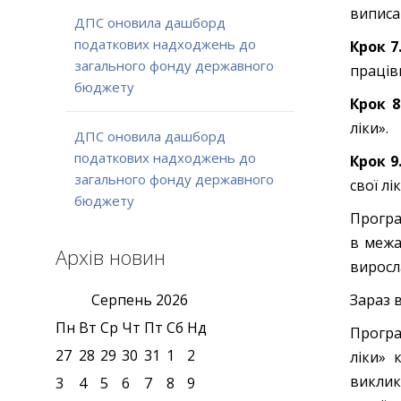
виписа
ДПС оновила дашборд
податкових надходжень до
Крок 7
загального фонду державного
праців
бюджету
Крок 8
ліки».
ДПС оновила дашборд
податкових надходжень до
Крок 9
загального фонду державного
свої лі
бюджету
Програ
в межа
Архів новин
виросла
Зараз 
Серпень
2026
Пн
Вт
Ср
Чт
Пт
Сб
Нд
Програ
27
28
29
30
31
1
2
ліки» 
виклик
3
4
5
6
7
8
9