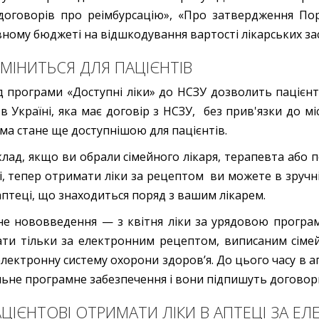
оговорів про реімбурсацію», «Про затвердження Пор
ному бюджеті на відшкодування вартості лікарських за
МІНИТЬСЯ ДЛЯ ПАЦІЄНТІВ
д програми «Доступні ліки» до НСЗУ дозволить пацієнт
 в Україні, яка має договір з НСЗУ, без прив'язки до мі
ма стане ще доступнішою для пацієнтів.
лад, якщо ви обрали сімейного лікаря, терапевта або пе
ті, тепер отримати ліки за рецептом ви можете в зручн
 аптеці, що знаходиться поряд з вашим лікарем.
е нововведення — з квітня ліки за урядовою програм
ти тільки за електронним рецептом, виписаним сіме
електронну систему охорони здоров’я. До цього часу в 
льне програмне забезпечення і вони підпишуть договор
АЦІЄНТОВІ ОТРИМАТИ ЛІКИ В АПТЕЦІ ЗА 