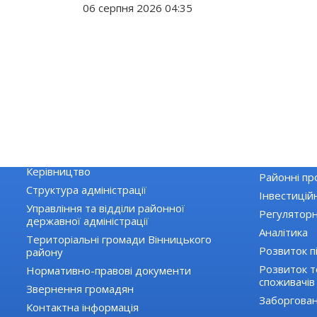
06 серпня 2026 04:35
РАЙДЕРЖАДМІНІСТРАЦІЯ
ЕКОНОМІКА 
Основні завдання та нормативно-
Екологія
правові засади діяльності
Державні за
Керівництво
Районні пр
Структура адміністрації
Інвестиційн
Управління та відділи районної
Регуляторн
державної адміністрації
Аналітика
Територіальні громади Вінницького
Розвиток п
району
Розвиток то
Нормативно-правові документи
споживачів
Звернення громадян
Заборгован
Контактна інформація