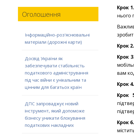
Крок 1
Оголошення
нього 
Важлив
зробит
Інформаційно-роз'яснювальні
матеріали (дорожні карти)
Крок 2
Крок 3
Досвід України як
мобіль
забезпечувати стабільність
вам ко
податкового адміністрування
під час війни є унікальним та
Крок 4.
цінним для багатьох країн
Крок 
підтве
ДПС запроваджує новий
інструмент, який допоможе
підтве
бізнесу уникати блокування
Крок 6
податкових накладних
містит