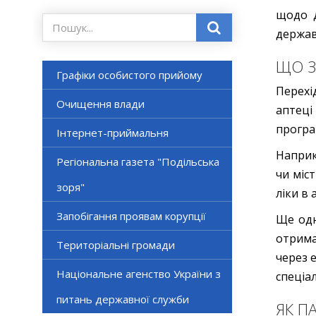
щодо д
держав
ЩО З
Графіки особистого прийому
Перехі
Очищення влади
аптеці
програ
Інтернет-приймальня
Наприк
Регіональна газета "Подільська
чи міс
зоря"
ліки в
Запобігання проявам корупції
Ще одн
отрима
Територіальні громади
через 
Національне агенство України з
спеціа
питань державної служби
ЯК П