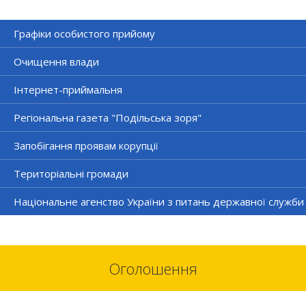
Графіки особистого прийому
Очищення влади
Інтернет-приймальня
Регіональна газета "Подільська зоря"
Запобігання проявам корупції
Територіальні громади
Національне агенство України з питань державної служби
Оголошення