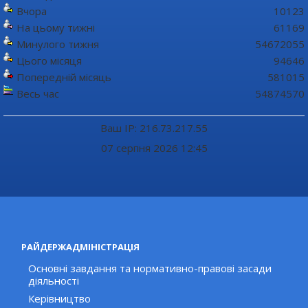
Вчора
10123
На цьому тижні
61169
Минулого тижня
54672055
Цього місяця
94646
Попередній місяць
581015
Весь час
54874570
Ваш IP: 216.73.217.55
07 серпня 2026 12:45
РАЙДЕРЖАДМІНІСТРАЦІЯ
Основні завдання та нормативно-правові засади
діяльності
Керівництво