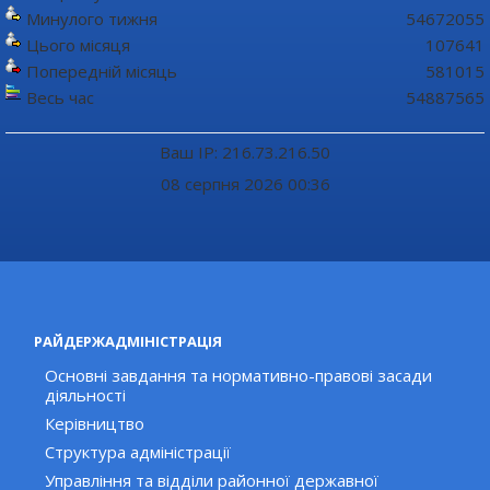
Минулого тижня
54672055
Цього місяця
107641
Попередній місяць
581015
Весь час
54887565
Ваш IP: 216.73.216.50
08 серпня 2026 00:36
РАЙДЕРЖАДМІНІСТРАЦІЯ
Основні завдання та нормативно-правові засади
діяльності
Керівництво
Структура адміністрації
Управління та відділи районної державної