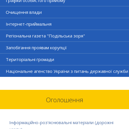
Графіки особистого прийому
Очищення влади
Інтернет-приймальня
Регіональна газета "Подільська зоря"
Запобігання проявам корупції
Територіальні громади
Національне агенство України з питань державної служби
Оголошення
Інформаційно-роз'яснювальні матеріали (дорожні