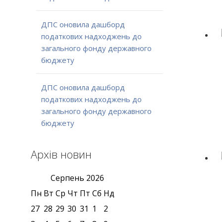
ДПС оновила дашборд
податкових надходжень до
загального фонду державного
бюджету
ДПС оновила дашборд
податкових надходжень до
загального фонду державного
бюджету
Архів новин
Серпень
2026
Пн
Вт
Ср
Чт
Пт
Сб
Нд
27
28
29
30
31
1
2