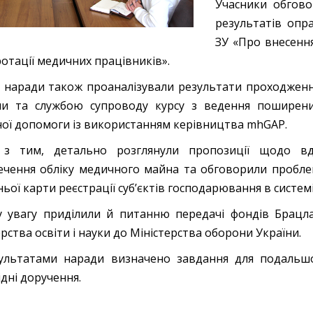
Учасники обгов
результатів опр
ЗУ «Про внесення
отації медичних працівників».
с наради також проаналізували результати проходжен
и та службою супроводу курсу з ведення поширених
ої допомоги із використанням керівництва mhGAP.
 з тим, детально розглянули пропозиції щодо вд
ечення обліку медичного майна та обговорили пробле
ьої карти реєстрації суб’єктів господарювання в системі
 увагу приділили й питанню передачі фондів Брацла
рства освіти і науки до Міністерства оборони України.
ультатами наради визначено завдання для подальшо
ідні доручення.