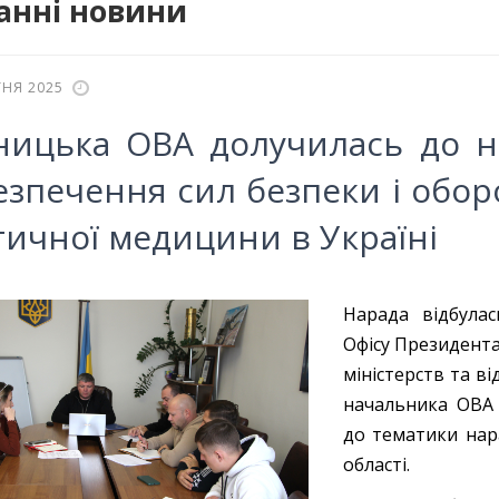
анні новини
НЯ 2025
ницька ОВА долучилась до 
езпечення сил безпеки і обор
тичної медицини в Україні
Нарада відбулас
Офісу Президента
міністерств та в
начальника ОВА
до тематики нар
області.