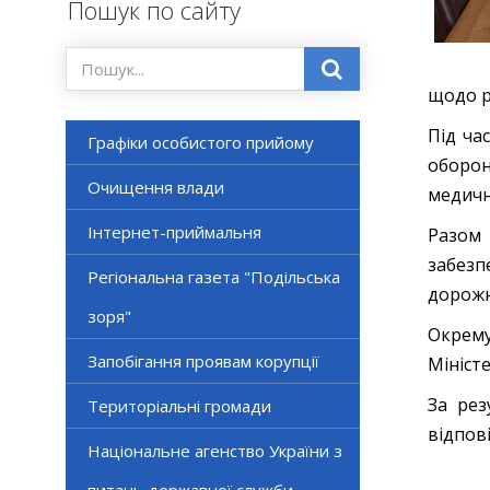
Пошук по сайту
щодо р
Під ча
Графіки особистого прийому
оборон
Очищення влади
медичн
Інтернет-приймальня
Разом
забезп
Регіональна газета "Подільська
дорожн
зоря"
Окрему
Запобігання проявам корупції
Міністе
За рез
Територіальні громади
відпов
Національне агенство України з
питань державної служби