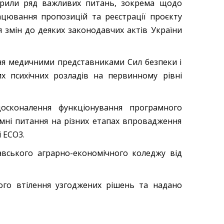
орили ряд важливих питань, зокрема щодо
ацювання пропозицій та реєстрації проєкту
 змін до деяких законодавчих актів України
ня медичними представниками Сил безпеки і
 психічних розладів на первинному рівні
осконалення функціонування програмного
мні питання на різних етапах впровадження
 ЕСО3.
вського аграрно-економічного коледжу від
го втілення узгоджених рішень та надано