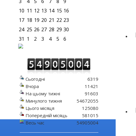
3
4
5
6
7
8
9
10
11
12
13
14
15
16
17
18
19
20
21
22
23
24
25
26
27
28
29
30
31
1
2
3
4
5
6
Сьогодні
6319
Вчора
11421
На цьому тижні
91603
Минулого тижня
54672055
Цього місяця
125080
Попередній місяць
581015
Весь час
54905004