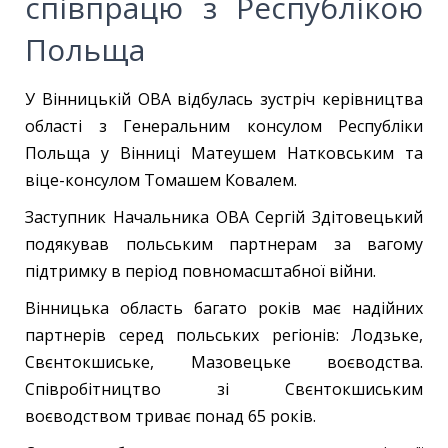
співпрацю з Республікою
Польща
У Вінницькій ОВА відбулась зустріч керівництва
області з Генеральним консулом Республіки
Польща у Вінниці Матеушем Натковським та
віце-консулом Томашем Ковалем.
Заступник Начальника ОВА Сергій Здітовецький
подякував польським партнерам за вагому
підтримку в період повномасштабної війни.
Вінницька область багато років має надійних
партнерів серед польських регіонів: Лодзьке,
Свєнтокшиське, Мазовецьке воєводства.
Співробітництво зі Свєнтокшиським
воєводством триває понад 65 років.