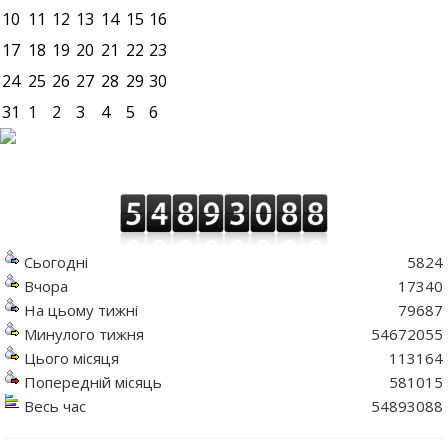
10
11
12
13
14
15
16
17
18
19
20
21
22
23
24
25
26
27
28
29
30
31
1
2
3
4
5
6
Сьогодні
5824
Вчора
17340
На цьому тижні
79687
Минулого тижня
54672055
Цього місяця
113164
Попередній місяць
581015
Весь час
54893088