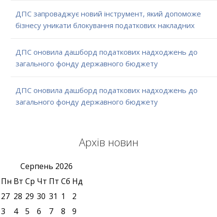
ДПС запроваджує новий інструмент, який допоможе
бізнесу уникати блокування податкових накладних
ДПС оновила дашборд податкових надходжень до
загального фонду державного бюджету
ДПС оновила дашборд податкових надходжень до
загального фонду державного бюджету
Архів новин
Серпень
2026
Пн
Вт
Ср
Чт
Пт
Сб
Нд
27
28
29
30
31
1
2
3
4
5
6
7
8
9