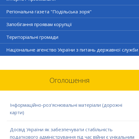
Регіональна газета "Подільська зоря"
Запобігання проявам корупції
Територіальні громади
Національне агенство України з питань державної служби
Оголошення
Інформаційно-роз'яснювальні матеріали (дорожні
карти)
Досвід України як забезпечувати стабільність
податкового адміністрування під час війни є унікальним