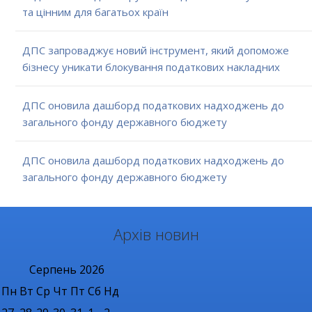
та цінним для багатьох країн
ДПС запроваджує новий інструмент, який допоможе
бізнесу уникати блокування податкових накладних
ДПС оновила дашборд податкових надходжень до
загального фонду державного бюджету
ДПС оновила дашборд податкових надходжень до
загального фонду державного бюджету
Архів новин
Серпень
2026
Пн
Вт
Ср
Чт
Пт
Сб
Нд