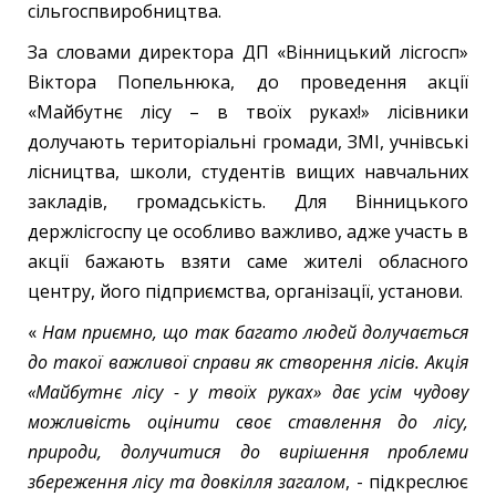
сільгоспвиробництва.
За словами директора ДП «Вінницький лісгосп»
Віктора Попельнюка, до проведення акції
«Майбутнє лісу – в твоїх руках!» лісівники
долучають територіальні громади, ЗМІ, учнівські
лісництва, школи, студентів вищих навчальних
закладів, громадськість. Для Вінницького
держлісгоспу це особливо важливо, адже участь в
акції бажають взяти саме жителі обласного
центру, його підприємства, організації, установи.
«
Нам приємно, що так багато людей долучається
до такої важливої справи як створення лісів. Акція
«Майбутнє лісу - у твоїх руках» дає усім чудову
можливість оцінити своє ставлення до лісу,
природи, долучитися до вирішення проблеми
збереження лісу та довкілля загалом
, - підкреслює