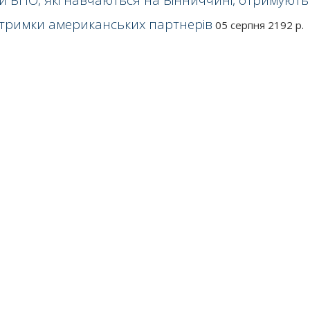
ти ВПО, які навчаються на Вінниччині, отримують
дтримки американських партнерів
05 серпня 2192 р.