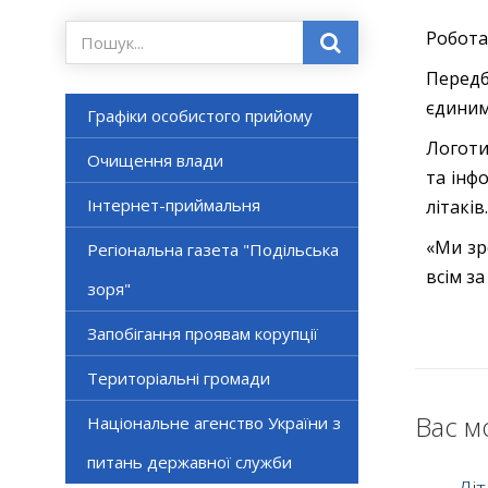
Робота 
Передб
єдиним
Графіки особистого прийому
Логоти
Очищення влади
та інф
Інтернет-приймальня
літаків.
«Ми зр
Регіональна газета "Подільська
всім за
зоря"
Запобігання проявам корупції
Територіальні громади
Вас м
Національне агенство України з
питань державної служби