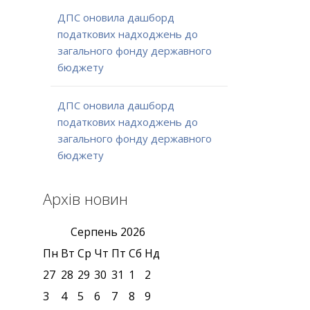
ДПС оновила дашборд
податкових надходжень до
загального фонду державного
бюджету
ДПС оновила дашборд
податкових надходжень до
загального фонду державного
бюджету
Архів новин
Серпень
2026
Пн
Вт
Ср
Чт
Пт
Сб
Нд
27
28
29
30
31
1
2
3
4
5
6
7
8
9