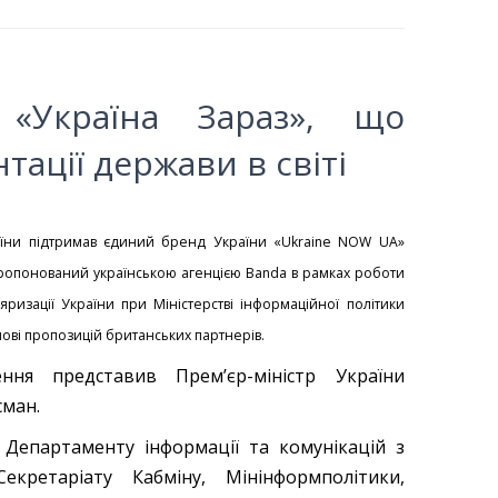
«Україна Зараз», що
ації держави в світі
раїни підтримав єдиний бренд України «Ukraine NOW UA»
пропонований українською агенцією Banda в рамках роботи
ляризації України при Міністерстві інформаційної політики
нові пропозицій британських партнерів.
ення представив Прем’єр-міністр України
ман.
 Департаменту інформації та комунікацій з
екретаріату Кабміну, Мінінформполітики,