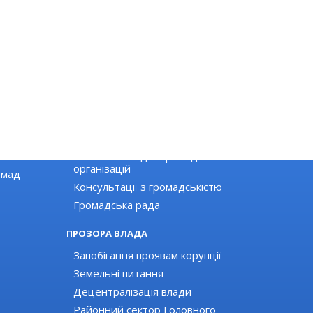
ГРОМАДЯНСЬКЕ СУСПІЛЬСТВО
Новини громадських організацій
Оголошення для громадських
організацій
омад
Консультації з громадськістю
Громадська рада
ПРОЗОРА ВЛАДА
Запобігання проявам корупції
Земельні питання
Децентралізація влади
Районний сектор Головного