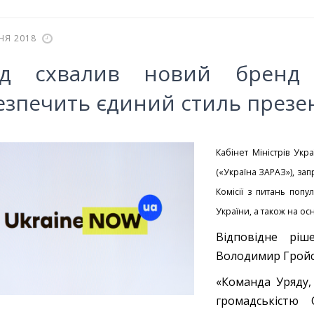
НЯ 2018
яд схвалив новий бренд 
езпечить єдиний стиль презент
Кабінет Міністрів Ук
(«Україна ЗАРАЗ»), за
Комісії з питань попу
України, а також на ос
Відповідне ріш
Володимир Гройс
«Команда Уряду,
громадськістю С