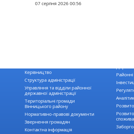
07 серпня 2026 00:56
РАЙДЕРЖАДМІНІСТРАЦІЯ
ЕКОНОМІ
Основні завдання та нормативно-
Екологія
правові засади діяльності
Державні
Керівництво
Районні
Структура адміністрації
Інвестиц
Управління та відділи районної
Регулят
державної адміністрації
Аналіти
Територіальні громади
Розвито
Вінницького району
Розвиток
Нормативно-правові документи
спожива
Звернення громадян
Заборго
Контактна інформація