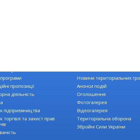
КА РАЙОНУ
НОВИНИ
Топ новини
 закупівлі
Останні новини
 програми
Новини територіальних гр
ійні пропозиції
Анонси подій
орна діяльність
Оголошення
ка
Фотогалерея
к підприємництва
Відеогалерея
 торгівлі та захист прав
Територіальна оборона
чів
Збройні Сили України
ваність