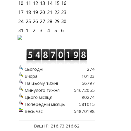
10
11
12
13
14
15
16
17
18
19
20
21
22
23
24
25
26
27
28
29
30
31
1
2
3
4
5
6
Сьогодні
274
Вчора
10123
На цьому тижні
56797
Минулого тижня
54672055
Цього місяця
90274
Попередній місяць
581015
Весь час
54870198
Ваш IP: 216.73.216.62