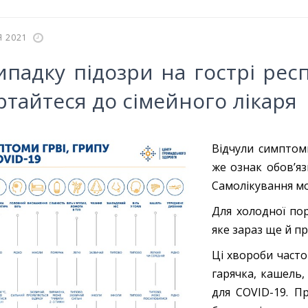
Я 2021
ипадку підозри на гострі рес
ртайтеся до сімейного лікаря
Відчули симптом
же ознак обов’яз
Самолікування мо
Для холодної по
яке зараз ще й пр
Ці хвороби част
гарячка, кашель,
для COVID-19. П