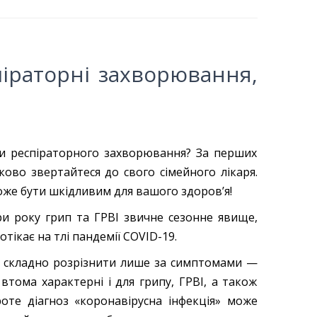
піраторні захворювання,
и респіраторного захворювання? За перших
ково звертайтеся до свого сімейного лікаря.
же бути шкідливим для вашого здоров’я!
ри року грип та ГРВІ звичне сезонне явище,
отікає на тлі пандемії COVID-19.
о складно розрізнити лише за симптомами —
 втома характерні і для грипу, ГРВІ, а також
роте діагноз «коронавірусна інфекція» може