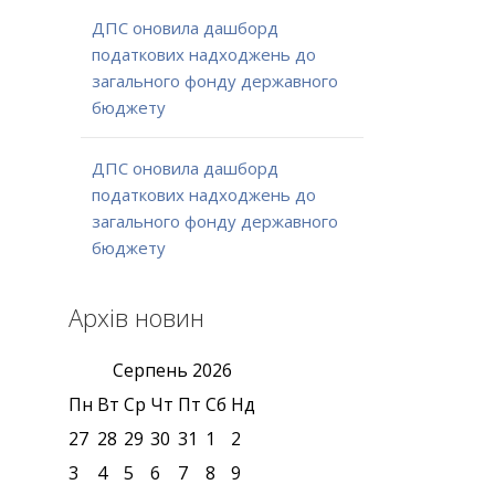
ДПС оновила дашборд
податкових надходжень до
загального фонду державного
бюджету
ДПС оновила дашборд
податкових надходжень до
загального фонду державного
бюджету
Архів новин
Серпень
2026
Пн
Вт
Ср
Чт
Пт
Сб
Нд
27
28
29
30
31
1
2
3
4
5
6
7
8
9