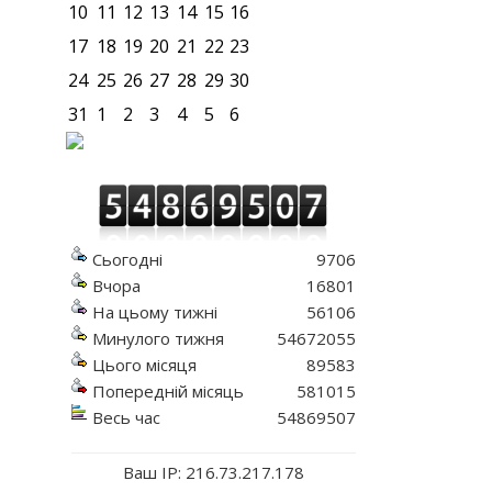
10
11
12
13
14
15
16
17
18
19
20
21
22
23
24
25
26
27
28
29
30
31
1
2
3
4
5
6
Сьогодні
9706
Вчора
16801
На цьому тижні
56106
Минулого тижня
54672055
Цього місяця
89583
Попередній місяць
581015
Весь час
54869507
Ваш IP: 216.73.217.178