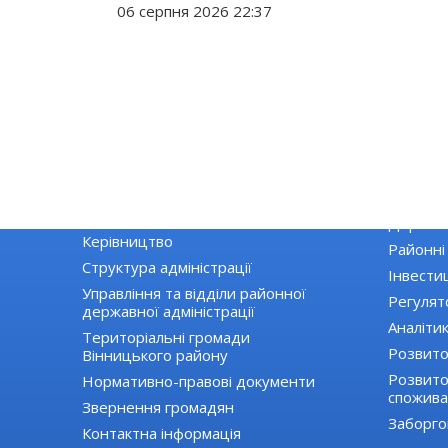
06 серпня 2026 22:37
РАЙДЕРЖАДМІНІСТРАЦІЯ
ЕКОНОМІ
Основні завдання та нормативно-
Екологія
правові засади діяльності
Державні
Керівництво
Районні
Структура адміністрації
Інвестиц
Управління та відділи районної
Регулят
державної адміністрації
Аналіти
Територіальні громади
Розвито
Вінницького району
Розвиток
Нормативно-правові документи
спожива
Звернення громадян
Заборго
Контактна інформація