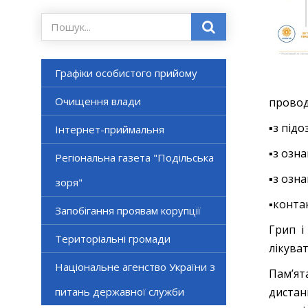
Графіки особистого прийому
Очищення влади
провод
▪з під
Інтернет-приймальня
▪з озна
Регіональна газета "Подільська
▪з озн
зоря"
▪конта
Запобігання проявам корупції
Грип і
Територіальні громади
лікуват
Національне агенство України з
Пам’ят
питань державної служби
дистан