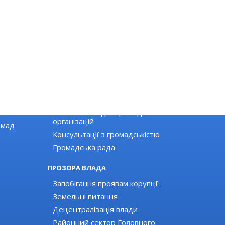
ГРОМАДЯНСЬКЕ СУСПІЛЬСТВО
Новини громадських організацій
Оголошення для громадських
організацій
омад
Консультації з громадськістю
Громадська рада
ПРОЗОРА ВЛАДА
Запобігання проявам корупції
Земельні питання
Децентралізація влади
Районний сектор Головного