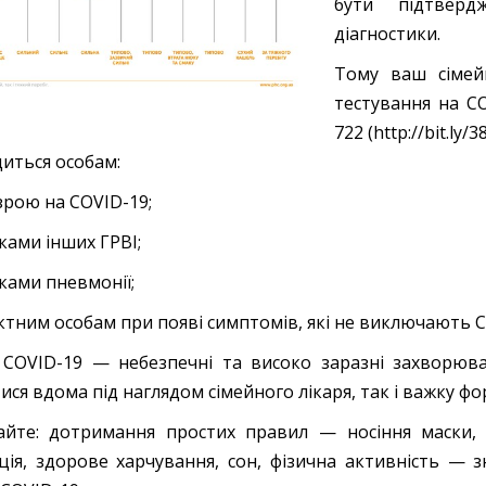
бути підтвер
діагностики.
Тому ваш сімей
тестування на C
722 (http://bit.l
иться особам:
озрою на COVID-19;
ками інших ГРВІ;
аками пневмонії;
ктним особам при появі симптомів, які не виключають C
 COVID-19 — небезпечні та високо заразні захворюва
ися вдома під наглядом сімейного лікаря, так і важку ф
айте: дотримання простих правил — носіння маски, ре
ція, здорове харчування, сон, фізична активність —