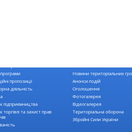
КА РАЙОНУ
НОВИНИ
Топ новини
 закупівлі
Останні новини
 програми
Новини територіальних гр
ійні пропозиції
Анонси подій
орна діяльність
Оголошення
ка
Фотогалерея
к підприємництва
Відеогалерея
 торгівлі та захист прав
Територіальна оборона
чів
Збройні Сили України
ваність