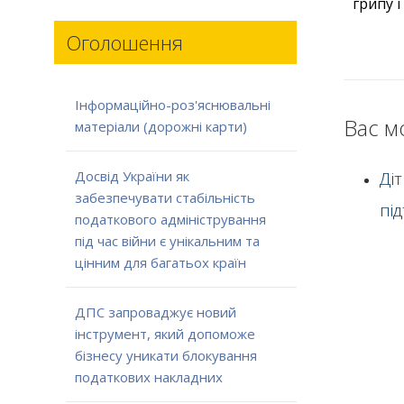
грипу і
Оголошення
Інформаційно-роз'яснювальні
Вас м
матеріали (дорожні карти)
Досвід України як
Ді
забезпечувати стабільність
пі
податкового адміністрування
під час війни є унікальним та
цінним для багатьох країн
ДПС запроваджує новий
інструмент, який допоможе
бізнесу уникати блокування
податкових накладних