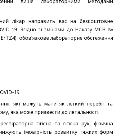
джений лише лабораторними методами
ний лікар направить вас на безкоштовне
OVID-19. Згідно зі змінами до Наказу МОЗ №
y/38ErTZ4), обов’язкове лабораторне обстеження
OVID-19.
ння, які можуть мати як легкий перебіг та
орму, яка може призвести до летальності.
спіраторна гігієна та гігієна рук, фізична
 знижують імовірність розвитку тяжких форм