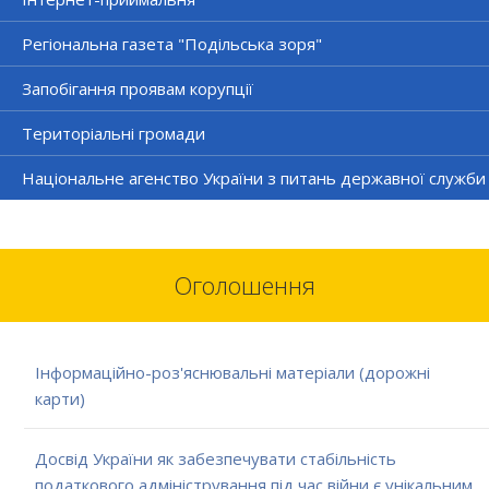
Регіональна газета "Подільська зоря"
Запобігання проявам корупції
Територіальні громади
Національне агенство України з питань державної служби
Оголошення
Інформаційно-роз'яснювальні матеріали (дорожні
карти)
Досвід України як забезпечувати стабільність
податкового адміністрування під час війни є унікальним