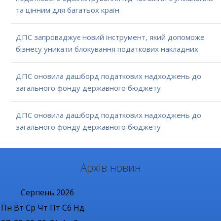
та цінним для багатьох країн
ДПС запроваджує новий інструмент, який допоможе
бізнесу уникати блокування податкових накладних
ДПС оновила дашборд податкових надходжень до
загального фонду державного бюджету
ДПС оновила дашборд податкових надходжень до
загального фонду державного бюджету
Архів новин
Серпень
2026
Пн
Вт
Ср
Чт
Пт
Сб
Нд