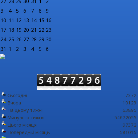
27
28
29
30
31
1
2
3
4
5
6
7
8
9
10
11
12
13
14
15
16
17
18
19
20
21
22
23
24
25
26
27
28
29
30
31
1
2
3
4
5
6
Сьогодні
7372
Вчора
10123
На цьому тижні
63895
Минулого тижня
54672055
Цього місяця
97372
Попередній місяць
581015