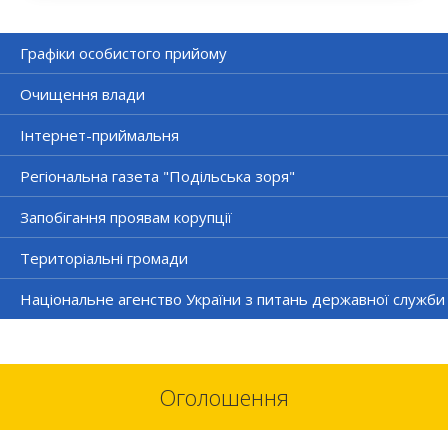
Графіки особистого прийому
Очищення влади
Інтернет-приймальня
Регіональна газета "Подільська зоря"
Запобігання проявам корупції
Територіальні громади
Національне агенство України з питань державної служби
Оголошення