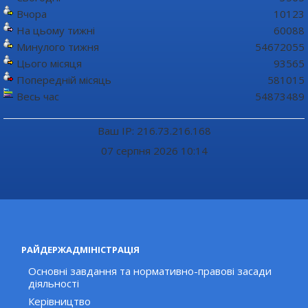
Вчора
10123
На цьому тижні
60088
Минулого тижня
54672055
Цього місяця
93565
Попередній місяць
581015
Весь час
54873489
Ваш IP: 216.73.216.168
07 серпня 2026 10:14
РАЙДЕРЖАДМІНІСТРАЦІЯ
Основні завдання та нормативно-правові засади
діяльності
Керівництво