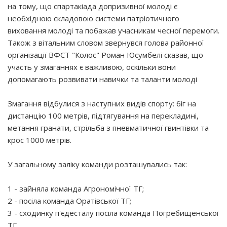
на тому, що спартакіада допризивної молоді є
необхідною складовою системи патріотичного
виховання молоді та побажав учасникам чесної перемоги.
Також з вітальним словом звернувся голова районної
організації ВФСТ "Колос" Роман Юсумбелі сказав, що
участь у змаганнях є важливою, оскільки вони
допомагають розвивати навички та таланти молоді
Змагання відбулися з наступних видів спорту: біг на
дистанцію 100 метрів, підтягування на перекладині,
метання гранати, стрільба з пневматичної гвинтівки та
крос 1000 метрів.
У загальному заліку команди розташувались так:
1 - зайняла команда Агрономічної ТГ;
2 - посіла команда Оратівської ТГ;
3 - сходинку п'єдесталу посіла команда Погребищенської
ТГ.