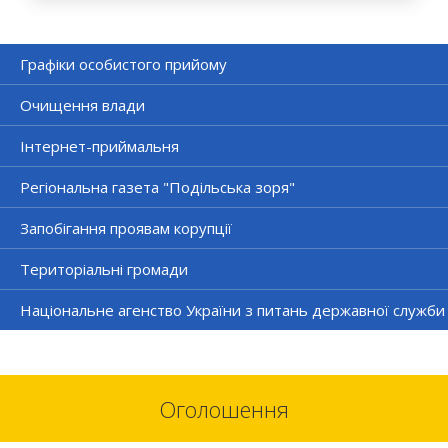
Графіки особистого прийому
Очищення влади
Інтернет-приймальня
Регіональна газета "Подільська зоря"
Запобігання проявам корупції
Територіальні громади
Національне агенство України з питань державної служби
Оголошення