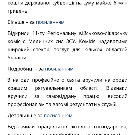
кошти державної субвенції на суму майже 6 млн
гривень.
Більше – за
посиланням
.
Відкрили 11-ту Регіональну військово-лікарську
комісію Медичних сил ЗСУ. Комісія надаватиме
широкий спектр послуг для кількох областей
України.
Подробиці – за
посиланням
.
З нагоди професійного свята вручили нагороди
кращим рятувальникам області. Відзнаки
вручили за самовіддану працю, високий
професіоналізм та вагомі результати у службі.
Детальніше за
посиланням
.
Відзначили працівників лісового господарства,
лісової та деревообробної промисловості з