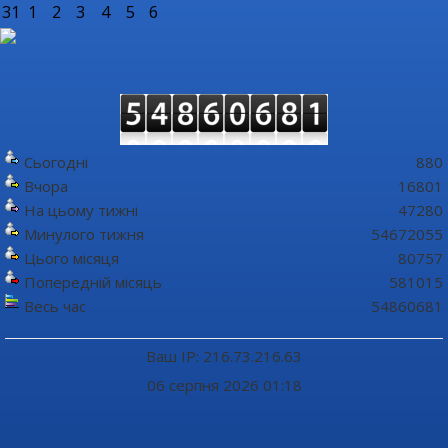
31
1
2
3
4
5
6
Сьогодні
880
Вчора
16801
На цьому тижні
47280
Минулого тижня
54672055
Цього місяця
80757
Попередній місяць
581015
Весь час
54860681
Ваш IP: 216.73.216.63
06 серпня 2026 01:18