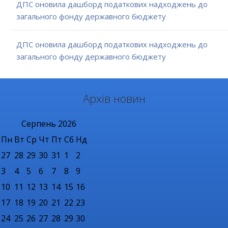
ДПС оновила дашборд податкових надходжень до
загального фонду державного бюджету
ДПС оновила дашборд податкових надходжень до
загального фонду державного бюджету
Архів новин
Серпень
2026
Пн
Вт
Ср
Чт
Пт
Сб
Нд
27
28
29
30
31
1
2
3
4
5
6
7
8
9
10
11
12
13
14
15
16
17
18
19
20
21
22
23
24
25
26
27
28
29
30