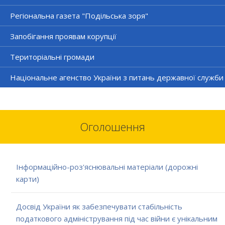
Регіональна газета "Подільська зоря"
Запобігання проявам корупції
Територіальні громади
Національне агенство України з питань державної служби
Оголошення
Інформаційно-роз'яснювальні матеріали (дорожні
карти)
Досвід України як забезпечувати стабільність
податкового адміністрування під час війни є унікальним