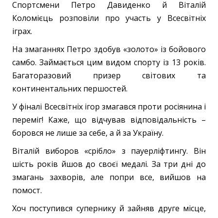
Спортсмени Петро Давиденко й Віталій
Коломієць розповіли про участь у Всесвітніх
іграх.
На змаганнях Петро здобув «золото» із бойового
самбо. Займається цим видом спорту із 13 років.
Багаторазовий призер світових та
континентальних першостей.
У фіналі Всесвітніх ігор змагався проти росіянина і
переміг! Каже, що відчував відповідальність –
боровся не лише за себе, а й за Україну.
Віталій виборов «срібло» з пауерліфтингу. Він
шість років йшов до своєї медалі. За три дні до
змагань захворів, але попри все, вийшов на
помост.
Хоч поступився супернику й зайняв друге місце,