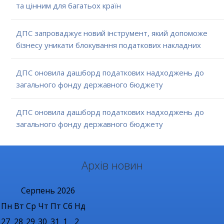
та цінним для багатьох країн
ДПС запроваджує новий інструмент, який допоможе
бізнесу уникати блокування податкових накладних
ДПС оновила дашборд податкових надходжень до
загального фонду державного бюджету
ДПС оновила дашборд податкових надходжень до
загального фонду державного бюджету
Архів новин
Серпень
2026
Пн
Вт
Ср
Чт
Пт
Сб
Нд
27
28
29
30
31
1
2