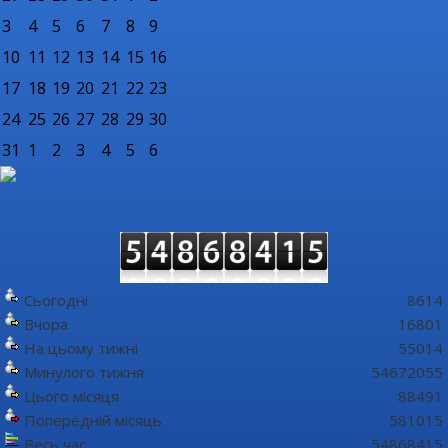
3
4
5
6
7
8
9
10
11
12
13
14
15
16
17
18
19
20
21
22
23
24
25
26
27
28
29
30
31
1
2
3
4
5
6
Сьогодні
8614
Вчора
16801
На цьому тижні
55014
Минулого тижня
54672055
Цього місяця
88491
Попередній місяць
581015
Весь час
54868415