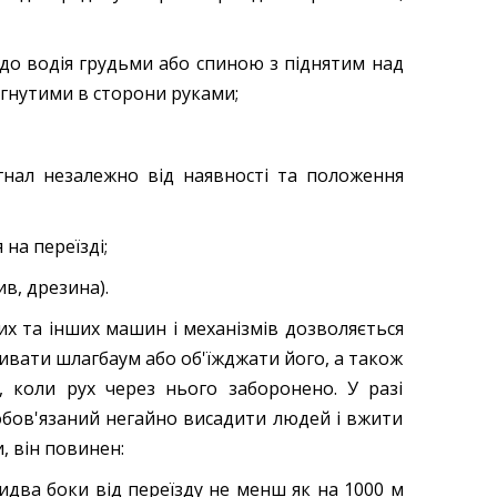
 до водія грудьми або спиною з піднятим над
гнутими в сторони руками;
гнал незалежно від наявності та положення
 на переїзді;
в, дрезина).
них та інших машин і механізмів дозволяється
ривати шлагбаум або об'їжджати його, а також
м, коли рух через нього заборонено. У разі
обов'язаний негайно висадити людей і вжити
, він повинен:
бидва боки від переїзду не менш як на 1000 м