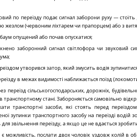
говий по переїзду подає сигнал заборони руху — стоїть
ю жезлом (червоним ліхтарем чи прапорцем) або з витя
гбаум опущений або почав опускатися;
мкнено заборонний сигнал світлофора чи звуковий си
ума;
ереїздом утворився затор, який змусить водія зупинитися
переїзду в межах видимості наближається поїзд (локомоти
рез переїзд сільськогосподарських, дорожніх, будівель
 в транспортному стані. Забороняється самовільно відк
жати транспортні засоби, які стоять перед переїздо
ної зупинки транспортного засобу на переїзді водій з
 для звільнення переїзду, а якщо це не вдається зробити
и є можливість, послати двох чоловік уздовж колій в о