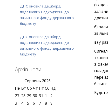
(якщо 
ДПС оновила дашборд
залізн
податкових надходжень до
дрезин
загального фонду державного
бюджету
б) зал
звільне
ДПС оновила дашборд
в) у ра
податкових надходжень до
загального фонду державного
Сигнал
бюджету
тканин
з факе
Архів новин
склада
переїз
Серпень
2026
більше
Пн
Вт
Ср
Чт
Пт
Сб
Нд
Будьте
27
28
29
30
31
1
2
3
4
5
6
7
8
9