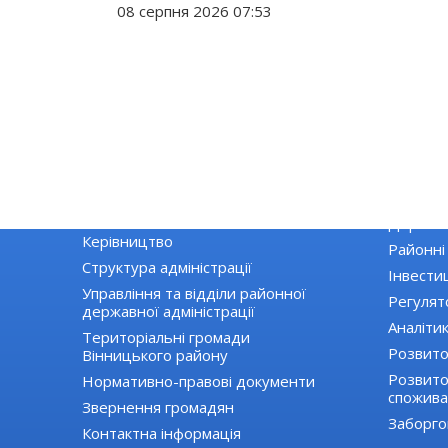
08 серпня 2026 07:53
РАЙДЕРЖАДМІНІСТРАЦІЯ
ЕКОНОМІ
Основні завдання та нормативно-
Екологія
правові засади діяльності
Державні
Керівництво
Районні
Структура адміністрації
Інвестиц
Управління та відділи районної
Регулят
державної адміністрації
Аналіти
Територіальні громади
Розвито
Вінницького району
Розвиток
Нормативно-правові документи
спожива
Звернення громадян
Заборго
Контактна інформація