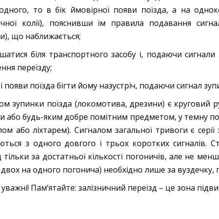
одного, то в бік ймовірної появи поїзда, а на однок
ичної колії), пояснивши їм правила подавання сигн
и), що наближається;
ишатися біля транспортного засобу і, подаючи сигнали 
ння переїзду;
зі появи поїзда бігти йому назустріч, подаючи сигнал зуп
ом зупинки поїзда (локомотива, дрезини) є круговий ру
и або будь-яким добре помітним предметом, у темну по
лом або ліхтарем). Сигналом загальної тривоги є серії
ються з одного довгого і трьох коротких сигналів. 
д тільки за достатньої кількості погоничів, але не ме
 двох на одного погонича) необхідно лише за вуздечку, п
 уважні! Пам’ятайте: залізничний переїзд – це зона підв