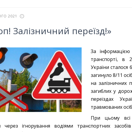
ОГО 2021
оп! Залізничний переїзд!»
За інформацією
транспорті, в 2
України сталося 
загинуло 8/11 осі
на залізничних п
загиблих у доро
переїздах Укр
травмованих осіб 
При цьому всі
ся через ігнорування водіями транспортних засоб