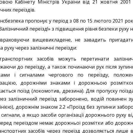
овою Кабінету Міністрів України від 21 жовтня 2001 
чних переїздів.
нсбезпека пропонує у період з 08 по 15 лютого 2021 ро
Залізничний переїзд!» з підвищення рівня безпеки руху н
враховуючи вищевикладене, не завадить пригадати
 руху через залізничні переїзди:
транспортних засобів можуть перетинати залізнич
джаючи до переїзду, а також починаючи рух після зупин
вками і сигналами чергового по переїзду, полож
лізацією, дорожніми знаками і дорожньою розмітк
ається поїзд (локомотив, дрезина). Для пропуску поїзд
рез залізничний переїзд заборонено, водій повинен 
лінією), дорожнім знаком 2.2 «Проїзд без зупинки забо
 сигнали, а якщо засоби організації дорожнього руху ві
еред переїздом немає дорожньої розмітки або дорожніх
анспортних засобів через переїзд дозволяється лише в