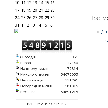
10
11
12
13
14
15
16
17
18
19
20
21
22
23
Вас м
24
25
26
27
28
29
30
31
1
2
3
4
5
6
Ді
пі
Сьогодні
3951
Вчора
17340
На цьому тижні
77814
Минулого тижня
54672055
Цього місяця
111291
Попередній місяць
581015
Весь час
54891215
Ваш IP: 216.73.216.197