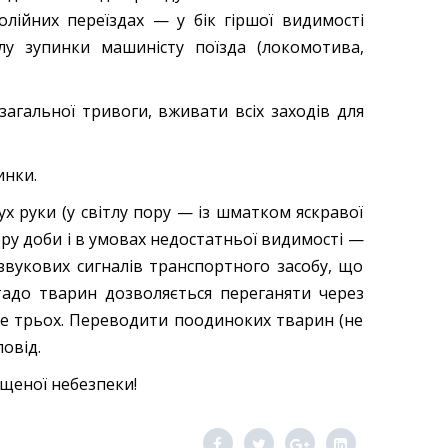
олійних переїздах — у бік гіршої видимості
алу зупинки машиністу поїзда (локомотива,
загальної тривоги, вживати всіх заходів для
инки.
х руки (у світлу пору — із шматком яскравої
ру доби і в умовах недостатньої видимості —
 звукових сигналів транспортного засобу, що
Стадо тварин дозволяється переганяти через
нше трьох. Переводити поодиноких тварин (не
овід.
ищеної небезпеки!