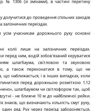
р. № 1306 (зі змінами), в частині перетину
ку долучитися до проведення спільних заходів
а залізничних переїздах.
 усім учасникам дорожнього руху основні
ні колії лише на залізничних переїздах.
ки перед ним, водій зобов'язаний керуватися
енням шлагбаума, світловою та звуковою
ою, а також переконатися в тому, що не
а, що наближається, і в інших випадках, коли
зупинитися перед дорожньою розміткою 1.12
ронено», шлагбаумом чи світлофором так, щоб
дсутні - не ближче 10 м до найближчої рейки.
 знаків, що визначають кількість смуг руху,
 один ряд. Рух через переїзд забороняється,