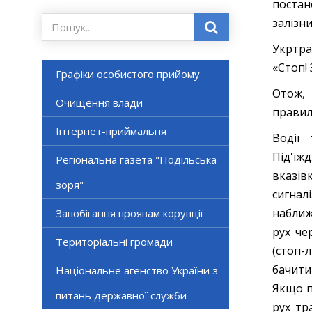
постан
залізни
Укртра
«Стоп! 
Графіки особистого прийому
Отож, 
Очищення влади
правила
Інтернет-приймальня
Водії 
Під'їж
Регіональна газета "Подільська
вказі
зоря"
сигна
наближ
Запобігання проявам корупції
рух че
Територіальні громади
(стоп-
бачити
Національне агенство України з
Якщо п
питань державної служби
рух тр