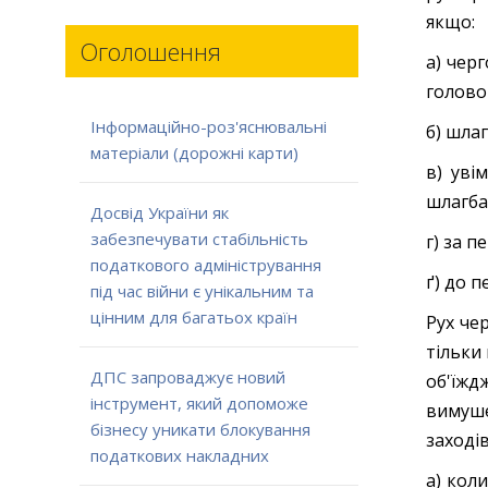
якщо:
Оголошення
а) чер
голово
Інформаційно-роз'яснювальні
б) шла
матеріали (дорожні карти)
в) уві
шлагба
Досвід України як
забезпечувати стабільність
г) за п
податкового адміністрування
ґ) до 
під час війни є унікальним та
цінним для багатьох країн
Рух че
тільки
ДПС запроваджує новий
об'їжд
інструмент, який допоможе
вимуше
бізнесу уникати блокування
заходів
податкових накладних
а) кол