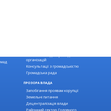
ГРОМАДЯНСЬКЕ СУСПІЛЬСТВО
Новини громадських організацій
Оголошення для громадських
організацій
омад
Консультації з громадськістю
Громадська рада
ПРОЗОРА ВЛАДА
Запобігання проявам корупції
Земельні питання
Децентралізація влади
Районний сектор Головного