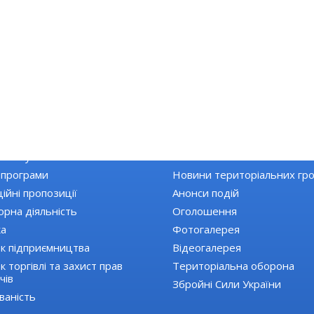
КА РАЙОНУ
НОВИНИ
Топ новини
 закупівлі
Останні новини
 програми
Новини територіальних гр
ійні пропозиції
Анонси подій
орна діяльність
Оголошення
ка
Фотогалерея
к підприємництва
Відеогалерея
 торгівлі та захист прав
Територіальна оборона
чів
Збройні Сили України
ваність