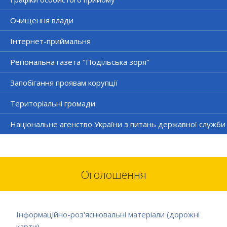
Очищення влади
Інтернет-приймальня
Регіональна газета "Подільська зоря"
Запобігання проявам корупції
Територіальні громади
Національне агенство України з питань державної служби
Оголошення
Інформаційно-роз'яснювальні матеріали (дорожні
карти)