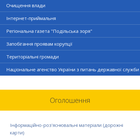
Очищення влади
Інтернет-приймальня
Регіональна газета "Подільська зоря"
Запобігання проявам корупції
Територіальні громади
Національне агенство України з питань державної служби
Оголошення
Інформаційно-роз'яснювальні матеріали (дорожні
карти)