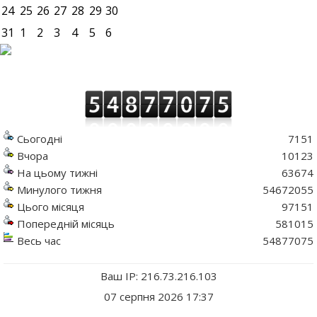
24
25
26
27
28
29
30
31
1
2
3
4
5
6
Сьогодні
7151
Вчора
10123
На цьому тижні
63674
Минулого тижня
54672055
Цього місяця
97151
Попередній місяць
581015
Весь час
54877075
Ваш IP: 216.73.216.103
07 серпня 2026 17:37