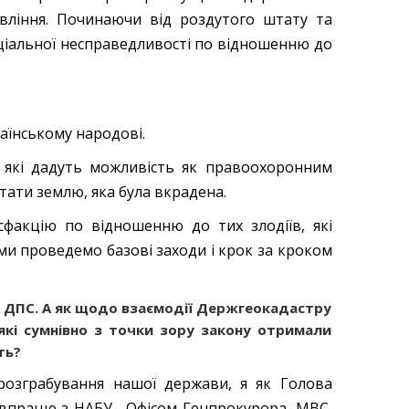
вління. Починаючи від роздутого штату та
ціальної несправедливості по відношенню до
аїнському народові.
, які дадуть можливість як правоохоронним
тати землю, яка була вкрадена.
сфакцію по відношенню до тих злодіїв, які
з ми проведемо базові заходи і крок за кроком
 з ДПС. А як щодо взаємодії Держгеокадастру
кі сумнівно з точки зору закону отримали
ть?
озграбування нашої держави, я як Голова
півпрацю з НАБУ, Офісом Генпрокурора, МВС,