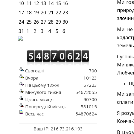
Ми гов
10
11
12
13
14
15
16
природ
17
18
19
20
21
22
23
злочин
24
25
26
27
28
29
30
Ми не 
31
1
2
3
4
5
6
кадаст
земель
Суспіль
Ми вже
Сьогодні
700
Любче
Вчора
10123
Щ
На цьому тижні
57223
Минулого тижня
54672055
Ми зап
Цього місяця
90700
сплати
Попередній місяць
581015
Я розу
Весь час
54870624
Конча-З
Ваш IP: 216.73.216.193
В цьом