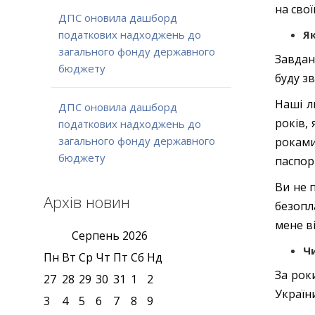
на свої
ДПС оновила дашборд
Як
податкових надходжень до
загального фонду державного
Завдан
бюджету
буду з
Наші л
ДПС оновила дашборд
років, 
податкових надходжень до
загального фонду державного
роками
бюджету
паспор
Ви не 
Архів новин
безопл
мене ві
Серпень
2026
Ч
Пн
Вт
Ср
Чт
Пт
Сб
Нд
За рок
27
28
29
30
31
1
2
Україн
3
4
5
6
7
8
9