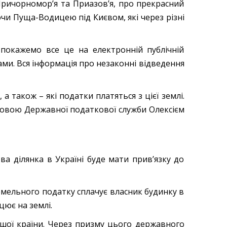
Причорномор’я та Приазов’я, про прекрасний
и Пуща-Водицею під Києвом, які через різні
о покажемо все це на електронній публічній
ами. Вся інформація про незаконні відведення
 а також – які податки платяться з цієї землі.
оловою Державної податкової служби Олексієм
а ділянка в Україні буде мати прив’язку до
земельного податку сплачує власник будинку в
цює на землі.
ашої країни. Через призму цього державного