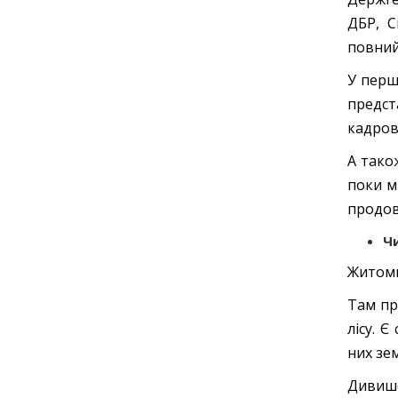
ДБР, С
повний
У перш
предс
кадров
А тако
поки м
продов
Чи
Житоми
Там пр
лісу. 
них зе
Дивишс