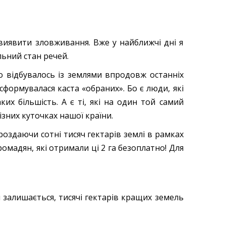
виявити зловживання. Вже у найближчі дні я
льний стан речей.
о відбувалось із землями впродовж останніх
с сформувалася каста «обраних». Бо є люди, які
их більшість. А є ті, які на один той самий
ізних куточках нашої країни.
роздаючи сотні тисяч гектарів землі в рамках
омадян, які отримали ці 2 га безоплатно! Для
 залишається, тисячі гектарів кращих земель