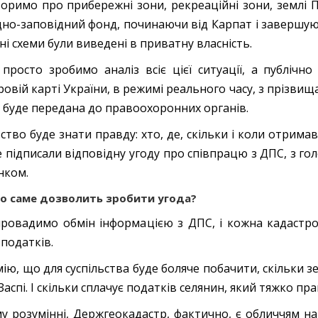
оримо про прибережні зони, рекреаційні зони, землі 
но-заповідний фонд, починаючи від Карпат і завершуюч
ні схеми були виведені в приватну власність.
просто зробимо аналіз всіє цієї ситуації, а публічн
ровій карті України, в режимі реального часу, з прізвищ
 буде передана до правоохоронних органів.
ство буде знати правду: хто, де, скільки і коли отримав,
 підписали відповідну угоду про співпрацю з ДПС, з г
нком.
о саме дозволить зробити угода?
ровадимо обмін інформацією з ДПС, і кожна кадастров
 податків.
мію, що для суспільства буде боляче побачити, скільки 
аспі. І скільки сплачує податків селянин, який тяжко пра
у розумінні, Держгеокадастр, фактично, є обличчям н