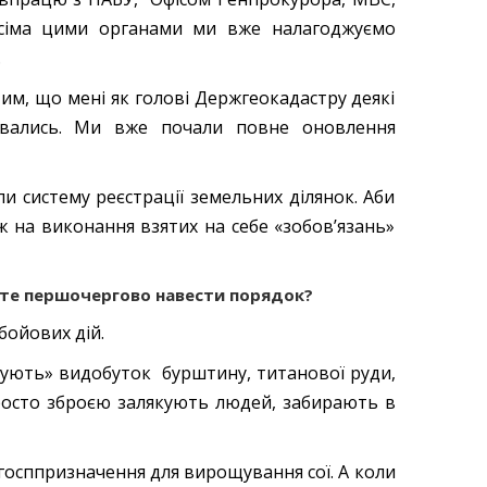
усіма цими органами ми вже налагоджуємо
.
тим, що мені як голові Держгеокадастру деякі
вувались. Ми вже почали повне оновлення
и систему реєстрації земельних ділянок. Аби
ж на виконання взятих на себе «зобов’язань»
уєте першочергово навести порядок?
бойових дій.
шують» видобуток бурштину, титанової руди,
і просто зброєю залякують людей, забирають в
госппризначення для вирощування сої. А коли