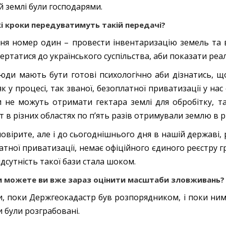
й землі були господарями.
і кроки передуватимуть такій передачі?
ня номер один – провести інвентаризацію земель та 
вертатися до українського суспільства, аби показати реа
юди мають бути готові психологічно аби дізнатись, щ
як у процесі, так званої, безоплатної приватизації у на
 не можуть отримати гектара землі для обробітку, так
т в різних областях по п’ять разів отримували землю в р
повірите, але і до сьогоднішнього дня в нашій державі, 
атної приватизації, немає офіційного єдиного реєстру гр
дсутність такої бази стала шоком.
и можете ви вже зараз оцінити масштаби зловживань?
и, поки Держгеокадастр був розпорядником, і поки ним
и були розграбовані.