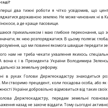
саді?
перші два тижні роботи я чітко усвідомив, що цен
яджатися державною землею. Не може чиновник ні в Києві
сінокоси, а де краще пасовище.
шаюся прихильником і маю глибоке переконання, що зе
значати, як нею розпоряджатися. В цьому полягає глоб
е розуміння, що ми повинні якомога швидше передати 
ого нам не треба чекати ухвалення якихось спеціаль
А вона є і в Президента України Володимира Зеленсь
ідальної за земельну реформу.
ні в руках Голови Держгеокадастру знаходиться р
і. Ми створимо прецедент, коли посадова особа, або як 
жності України добровільно відмовиться від таких свої
олова Держгеокадастру, передам земельні повноваж
аження назад не захоче віддати. Тому сьогодні активн