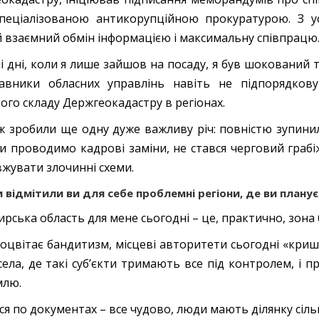
пеціалізованою антикорупційною прокуратурою. З 
 взаємний обмін інформацією і максимальну співпрацю
і дні, коли я лише зайшов на посаду, я був шокований 
тавники обласних управлінь навіть не підпорядко
ого складу Держгеокадастру в регіонах.
ж зробили ще одну дуже важливу річ: повністю зупинил
и проводимо кадрові заміни, не стався черговий грабі
жувати злочинні схеми.
 відмітили ви для себе проблемні регіони, де ви план
рська область для мене сьогодні – це, практично, зона 
оцвітає бандитизм, місцеві авторитети сьогодні «кри
Є села, де такі суб’єкти тримають все під контролем, 
млю.
я по документах – все чудово, люди мають ділянку сіль