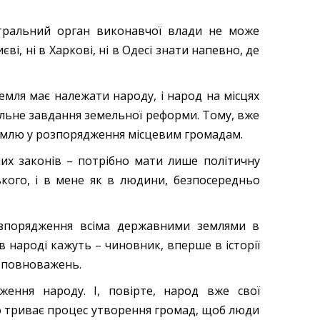
тральний орган виконавчої влади не може
, ні в Харкові, ні в Одесі знати напевно, де
мля має належати народу, і народ на місцях
альне завдання земельної реформи. Тому, вже
землю у розпорядження місцевим громадам.
них законів – потрібно мати лише політичну
кого, і в мене як в людини, безпосередньо
озпорядження всіма державними землями в
в народі кажуть – чиновник, вперше в історії
х повноважень.
ення народу. І, повірте, народ вже свої
о триває процес утворення громад, щоб люди