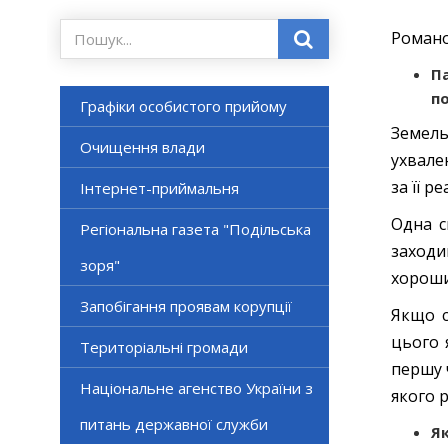
Роман
П
п
Графіки особистого прийому
Земель
Очищення влади
ухвале
за її р
Інтернет-приймальня
Одна с
Регіональна газета "Подільська
заходи
зоря"
хороши
Запобігання проявам корупції
Якщо с
цього 
Територіальні громади
першу 
Національне агенство України з
якого 
питань державної служби
Я