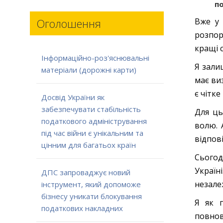
по
Вже у 
Оголошення
розпор
кращі 
Інформаційно-роз'яснювальні
Я зали
матеріали (дорожні карти)
має ви
є чітк
Досвід України як
забезпечувати стабільність
Для ць
податкового адміністрування
волю. 
під час війни є унікальним та
відпов
цінним для багатьох країн
Сьогод
Україн
ДПС запроваджує новий
незале
інструмент, який допоможе
бізнесу уникати блокування
Я як г
податкових накладних
повнов