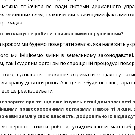
 можна побачити всі вади системи державного упра
их злочинних схем, і закінчуючи кричущими фактами со
громадян.
о ви плануєте робити з виявленими порушеннями?
а кроком ми будемо повертати землю, яка належить укр
ого ми ініціюємо зміни в земельному законодавстві
м, так і судовим органам по спрощеній процедурі повер
 того, суспільство повинне отримати соціальну сати
али країну десятки років. Але це все буде пізніше, зара
 все це реалізовувати.
и говорите про те, що вже існують певні домовленості
 іншими правоохоронними органами? Невже ті люди, я
ржавні землі у свою власність, добровільно їх віддаду
сля першого тижня роботи, усвідомлюючи масштаб р
окадастру, ініціював підписання меморандумів про с