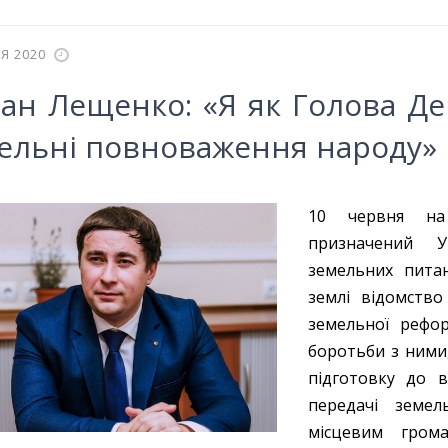
Я 2020
ан Лещенко: «Я як Голова Де
ельні повноваження народу»
10 червня на
призначений У
земельних пита
землі відомство
земельної рефор
боротьби з ними,
підготовку до в
передачі земел
місцевим гром