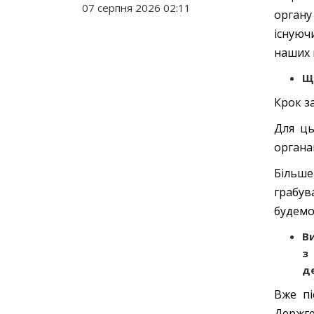
07 серпня 2026 02:11
органу
існуюч
наших 
Щ
Крок з
Для ць
органа
Більше
грабув
будемо
В
з
де
Вже пі
Держге