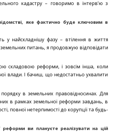
льного кадастру – говоримо в інтерв’ю з
 відомстві, яке фактично буде ключовим в
ть у найскладнішу фазу – втілення в життя
з земельних питань, я продовжую відповідати
ою складовою реформи, і зовсім інша, коли
ої влади. І бачиш, що недостатньо ухвалити
порядку в земельних правовідносинах. Для
ених в рамках земельної реформи завдань, в
сті, повної нетерпимості до корупції та будь-
ї реформи ви плануєте реалізувати на цій