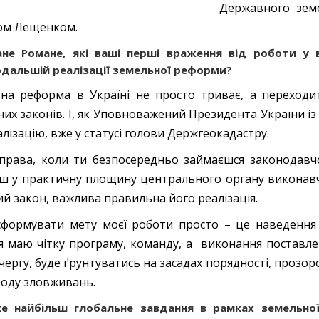
Державного земе
ом Лещенком.
ане Романе, які ваші перші враження від роботи у
одальшій реалізації земельної реформи?
на реформа в Україні не просто триває, а переходи
них законів. І, як Уповноважений Президента України і
еалізацію, вже у статусі голови Держгеокадастру.
права, коли ти безпосередньо займаєшся законодавч
ш у практичну площину центрального органу виконавч
й закон, важлива правильна його реалізація.
формувати мету моєї роботи просто – це наведення 
я маю чітку програму, команду, а виконання поставл
чергу, буде ґрунтуватись на засадах порядності, прозоро
роду зловживань.
ке найбільш глобальне завдання в рамках земельно