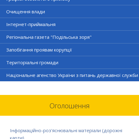
Очищення влади
Інтернет-приймальня
Регіональна газета "Подільська зоря"
Запобігання проявам корупції
Територіальні громади
Національне агенство України з питань державної служби
Оголошення
Інформаційно-роз'яснювальні матеріали (дорожні
карти)