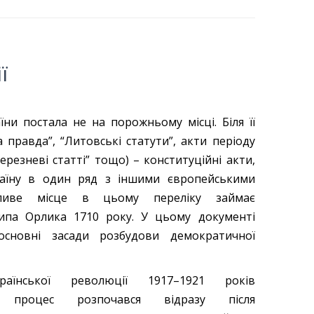
ї
їни постала не на порожньому місці. Біля її
а правда”, “Литовські статути”, акти періоду
резневі статті” тощо) – конституційні акти,
аїну в один ряд з іншими європейськими
бливе місце в цьому переліку займає
ипа Орлика 1710 року. У цьому документі
основні засади розбудови демократичної
аїнської революції 1917–1921 років
ий процес розпочався відразу після