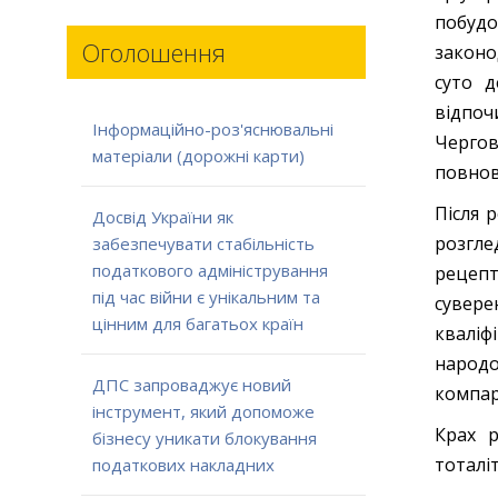
побудо
Оголошення
законо
суто д
відпоч
Інформаційно-роз'яснювальні
Чергов
матеріали (дорожні карти)
повнов
Після 
Досвід України як
розгле
забезпечувати стабільність
податкового адміністрування
рецепт
під час війни є унікальним та
сувере
цінним для багатьох країн
кваліф
народо
ДПС запроваджує новий
компар
інструмент, який допоможе
Крах р
бізнесу уникати блокування
тоталі
податкових накладних