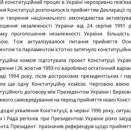
ій конституційний процес в Україні нерозривно пов’яза
ня Конституції розпочалося із прийняттям Декларації п
и творення національного законодавства активізув
ошення незалежності України від 24 серпня 1991 р
мку проголошення незалежності України. Більшість
вою. Тож актуалізувалося питання прийняття Осн
ентом та парламентом істотно затягнуло конституційни
туційна комісія підготувала проект Конституції Украї
рення і 26 жовтня 1993-го вироблено остаточний варіан
аді 1994 року, після дострокових президентських і па
ли ще одну Конституційну комісію. Черговою віхою 
туційного договору між Президентом України і Верхо
цевого самоврядування на період прийняття нової Консти
додні ухвалення Конституції, в червні 1996 року, ситуац
и і Рада регіонів при Президентові України різко засу
нта. Президент призначив референдум щодо прийняття К