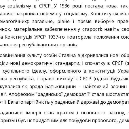
ву соціалізму в СРСР. У 1936 році постала нова, так 
давчо закріпила перемогу соціалізму. Конституція м
емагогічних): загальне, рівне і пряме виборче пра
инок, матеріальне забезпечення у старості; навіть свобо
а Конституція УРСР 1937-го повторила положення с
аження республіканських органів.
розвінчання культу особи Сталіна відкривалися нові обрі
діли нові демократичні стандарти, і спочатку в СРСР (
 суспільного ідеалу, оформленого в конституції Украї
нна республіка, і право виходу з СРСР (однак будь-
ікувалися як зрада Батьківщини – найтяжчий злочин т
ві”. Апофеозом “радянської демократії” стала шоста ст
тії. Багатопартійність у радянській державі до демокра
адянської імперії став крахом і основного закону, 
таризм і був непридатним для побудови правового, демо