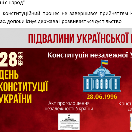
ні є народ”.
, конституційний процес не завершився прийняттям К
ас, допоки існує держава і розвивається суспільство.