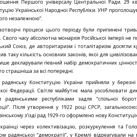
ошення Першого універсалу Центральної Ради. 29 к
туцію Української Народної Республіки. УНР проголошу
кого незалежною”.
отворчі процеси цього періоду були припинені трив
м. Свого часу абсолютна монархія Російської імперії не 
ький Союз, де авторитаризм і тоталітаризм досягли кра
в таку кількість основних законів, якої для цивілізован
ише декларували певний набір демократичних цінност
то страшніша за всі попередні.
радянську Конституцію України прийняли у березні
ької Федерації. Світле майбутнє мала уособлювати дик
 радянськими республіками задля “спільної борот
ції”. Після утворення у 1922 році СРСР, загальносо
аїнському з’їзді рад 1929-го оформлено нову Конституці
країнці через колективізацію, розкуркулення та Го
ом радянської “демократії”, у Кремлі відреагували на