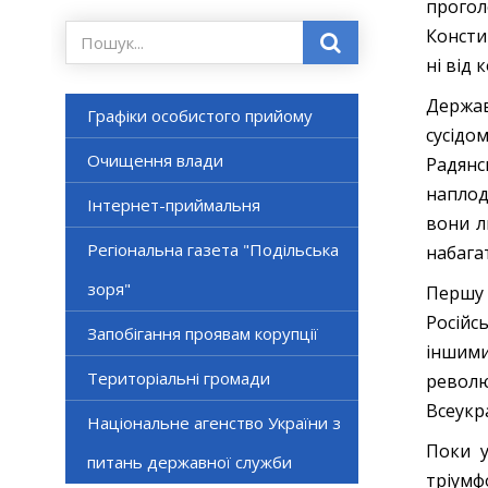
прогол
Консти
ні від 
Держав
Графіки особистого прийому
сусідо
Очищення влади
Радянс
наплоди
Інтернет-приймальня
вони л
Регіональна газета "Подільська
набага
зоря"
Першу 
Російс
Запобігання проявам корупції
іншими
Територіальні громади
револю
Всеукр
Національне агенство України з
Поки у
питань державної служби
тріумф