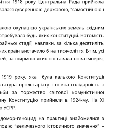
вітня 1918 року Центральна Рада прийняла
валася суверенною державою, “самостійною і
алою окупацією українських земель східним
потребувала будь-яких конституцій. Натомість
йньої стадії, навпаки, за кілька десятиліть
их країн вистачило б на тисячоліття. Втім, усі
ей, за ширмою яких поставала нова імперія,
 1919 року, яка була калькою Конституції
татура пролетаріату і повна солідарність з
ьби за торжество світової комуністичної
юзну Конституцію прийняли в 1924-му. На ХІ
ю УСРР.
лодомор-геноцид на практиці знайомилися з
 подію “величезного історичного значення” –