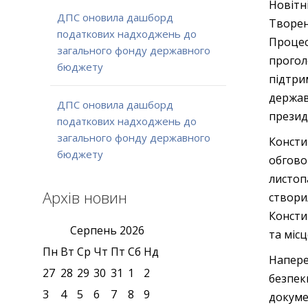
Новітн
ДПС оновила дашборд
Творен
податкових надходжень до
Процес
загального фонду державного
прогол
бюджету
підтри
держа
ДПС оновила дашборд
презид
податкових надходжень до
загального фонду державного
Консти
бюджету
обгово
листоп
Архів новин
створи
Консти
Серпень
2026
та міс
Пн
Вт
Ср
Чт
Пт
Сб
Нд
Напере
27
28
29
30
31
1
2
безпек
3
4
5
6
7
8
9
докуме