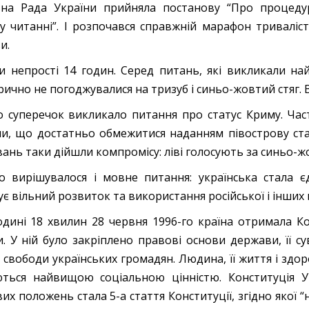
на Рада України прийняла постанову “Про процедур
у читанні”. І розпочався справжній марафон триваліст
и.
и непрості 14 годин. Серед питань, які викликали найб
рично не погоджувалися на тризуб і синьо-жовтий стяг. 
 суперечок викликало питання про статус Криму. Час
и, що достатньо обмежитися наданням півострову стат
вань таки дійшли компромісу: ліві голосують за синьо-ж
о вирішувалося і мовне питання: українська стала
ує вільний розвиток та використання російської і інши
одині 18 хвилин 28 червня 1996-го країна отримала 
и. У ній було закріплено правові основи держави, її сув
 свободи українських громадян. Людина, її життя і здоро
ться найвищою соціальною цінністю. Конституція Ук
их положень стала 5-а стаття Конституції, згідно якої 