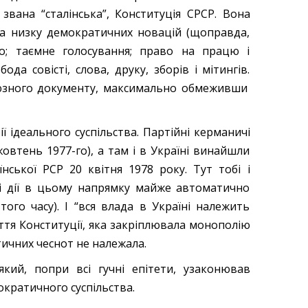
звана “сталінська”, Конституція СРСР. Вона
ала низку демократичних новацій (щоправда,
во; таємне голосування; право на працю і
да совісті, слова, друку, зборів і мітингів.
оюзного документу, максимально обмеживши
ї ідеального суспільства. Партійні керманичі
жовтень 1977-го), а там і в Україні винайшли
нської РСР 20 квітня 1978 року. Тут тобі і
які дії в цьому напрямку майже автоматично
ого часу). І “вся влада в Україні належить
аття Конституції, яка закріплювала монополію
тичних чеснот не належала.
який, попри всі гучні епітети, узаконював
кратичного суспільства.