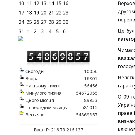
Верхов
10
11
12
13
14
15
16
другом
17
18
19
20
21
22
23
перерв
24
25
26
27
28
29
30
Це бул
31
1
2
3
4
5
6
катего
Чимало
вважал
голосу
Сьогодні
10056
Нелегк
Вчора
16801
гарант
На цьому тижні
56456
Минулого тижня
54672055
О 09 г
Цього місяця
89933
Україн
Попередній місяць
581015
права і
Весь час
54869857
визнаю
ключов
Ваш IP: 216.73.216.137