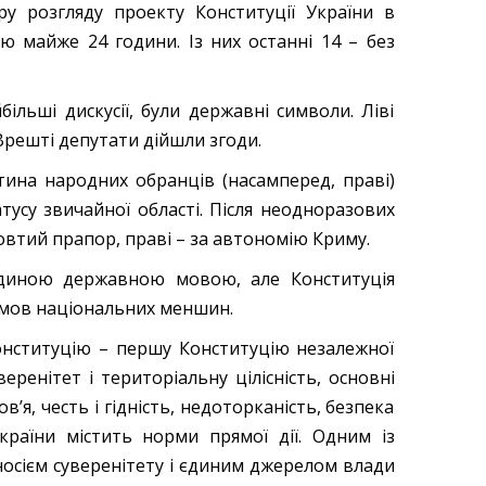
у розгляду проекту Конституції України в
ю майже 24 години. Із них останні 14 – без
ільші дискусії, були державні символи. Ліві
Врешті депутати дійшли згоди.
тина народних обранців (насамперед, праві)
усу звичайної області. Після неодноразових
овтий прапор, праві – за автономію Криму.
 єдиною державною мовою, але Конституція
х мов національних меншин.
Конституцію – першу Конституцію незалежної
еренітет і територіальну цілісність, основні
в’я, честь і гідність, недоторканість, безпека
раїни містить норми прямої дії. Одним із
“носієм суверенітету і єдиним джерелом влади