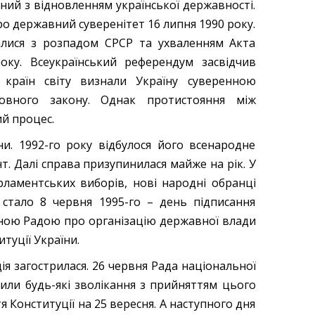
ний з відновленням української державності.
ро державний суверенітет 16 липня 1990 року.
алися з розпадом СРСР та ухваленням Акта
оку. Всеукраїнський референдум засвідчив
 країн світу визнали Україну суверенною
овного закону. Однак протистояння між
й процес.
ни. 1992-го року відбулося його всенародне
т. Далі справа призупинилася майже на рік. У
рламентських виборів, нові народні обранці
стало 8 червня 1995-го – день підписання
вною Радою про організацію державної влади
туції України.
ія загострилася. 26 червня Рада національної
дили будь-які зволікання з прийняттям цього
онституції на 25 вересня. А наступного дня