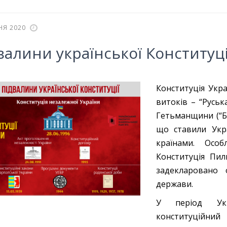
НЯ 2020
валини української Конституці
Конституція Укра
витоків – “Руськ
Гетьманщини (“Бе
що ставили Укр
країнами. Осо
Конституція Пил
задекларовано 
держави.
У період Укр
конституційн