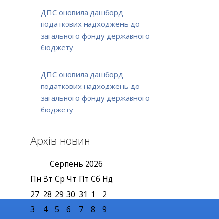
ДПС оновила дашборд
податкових надходжень до
загального фонду державного
бюджету
ДПС оновила дашборд
податкових надходжень до
загального фонду державного
бюджету
Архів новин
Серпень
2026
Пн
Вт
Ср
Чт
Пт
Сб
Нд
27
28
29
30
31
1
2
3
4
5
6
7
8
9