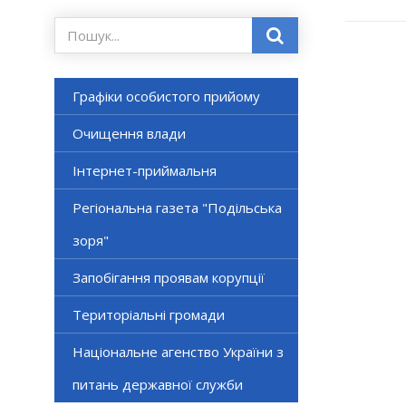
Графіки особистого прийому
Очищення влади
Інтернет-приймальня
Регіональна газета "Подільська
зоря"
Запобігання проявам корупції
Територіальні громади
Національне агенство України з
питань державної служби