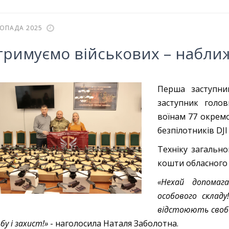
ТОПАДА 2025
тримуємо військових – набли
Перша заступни
заступник голо
воїнам 77 окремо
безпілотників DJI 
Техніку загальн
кошти обласного
«Нехай допома
особового склад
відстоюють свобо
у і захист!»
- наголосила Наталя Заболотна.