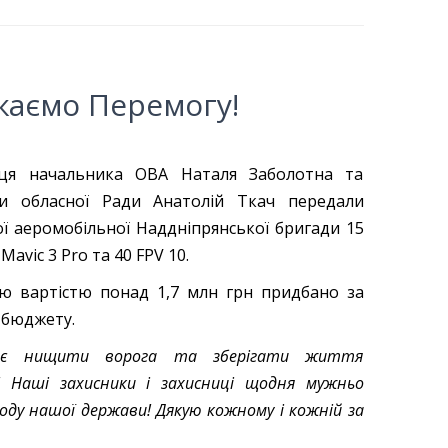
жаємо Перемогу!
ця начальника ОВА Наталя Заболотна та
ви обласної Ради Анатолій Ткач передали
ї аеромобільної Наддніпрянської бригади 15
Mavic 3 Pro та 40 FPV 10.
ою вартістю понад 1,7 млн грн придбано за
 бюджету.
гає нищити ворога та зберігати життя
у! Наші захисники і захисниці щодня мужньо
ду нашої держави! Дякую кожному і кожній за