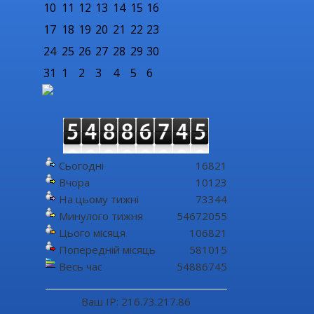
10
11
12
13
14
15
16
17
18
19
20
21
22
23
24
25
26
27
28
29
30
31
1
2
3
4
5
6
Сьогодні
16821
Вчора
10123
На цьому тижні
73344
Минулого тижня
54672055
Цього місяця
106821
Попередній місяць
581015
Весь час
54886745
Ваш IP: 216.73.217.86