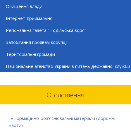
Очищення влади
Інтернет-приймальня
Регіональна газета "Подільська зоря"
Запобігання проявам корупції
Територіальні громади
Національне агенство України з питань державної служби
Оголошення
Інформаційно-роз'яснювальні матеріали (дорожні
карти)