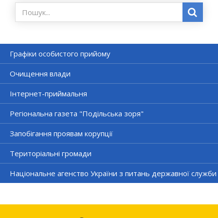
Графіки особистого прийому
Очищення влади
Інтернет-приймальня
Регіональна газета "Подільська зоря"
Запобігання проявам корупції
Територіальні громади
Національне агенство України з питань державної служби