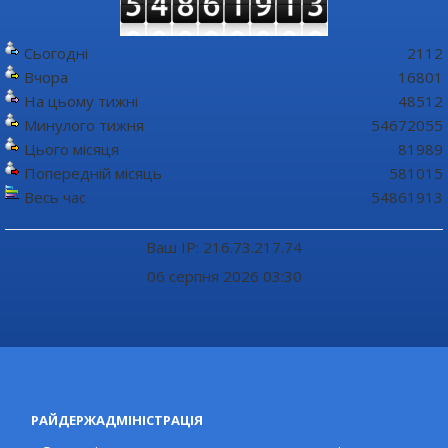
Сьогодні
2112
Вчора
16801
На цьому тижні
48512
Минулого тижня
54672055
Цього місяця
81989
Попередній місяць
581015
Весь час
54861913
Ваш IP: 216.73.217.74
06 серпня 2026 03:30
РАЙДЕРЖАДМІНІСТРАЦІЯ