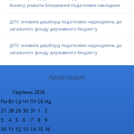
бізнесу уникати блокування податкових накладних
ДПС оновила дашборд податкових надходжень до
загального фонду державного бюджету
ДПС оновила дашборд податкових надходжень до
загального фонду державного бюджету
Архів новин
Серпень
2026
Пн
Вт
Ср
Чт
Пт
Сб
Нд
27
28
29
30
31
1
2
3
4
5
6
7
8
9
10
11
12
13
14
15
16