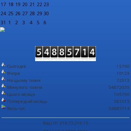
17
18
19
20
21
22
23
24
25
26
27
28
29
30
31
1
2
3
4
5
6
Сьогодні
15790
Вчора
10123
На цьому тижні
72313
Минулого тижня
54672055
Цього місяця
105790
Попередній місяць
581015
Весь час
54885714
Ваш IP: 216.73.216.15