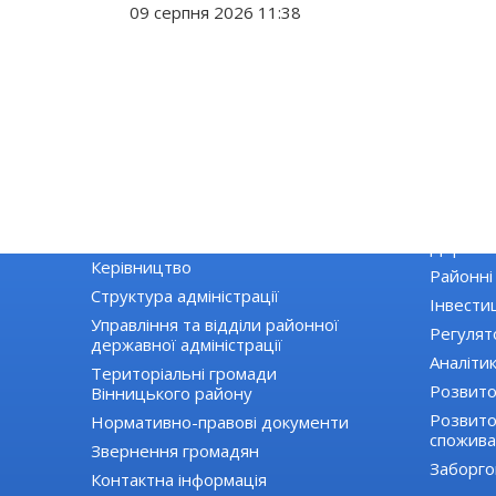
09 серпня 2026 11:38
РАЙДЕРЖАДМІНІСТРАЦІЯ
ЕКОНОМІ
Основні завдання та нормативно-
Екологія
правові засади діяльності
Державні
Керівництво
Районні
Структура адміністрації
Інвестиц
Управління та відділи районної
Регулят
державної адміністрації
Аналіти
Територіальні громади
Розвито
Вінницького району
Розвиток
Нормативно-правові документи
спожива
Звернення громадян
Заборго
Контактна інформація