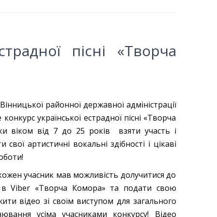
страдної пісні «Творча
Вінницької районної державної адміністрації
 конкурс української естрадної пісні «Творча
ки віком від 7 до 25 років взяти участь і
 свої артистичні вокальні здібності і цікаві
оботи!
 кожен учасник мав можливість долучитися до
 в Viber «Творча Комора» та подати свою
жити відео зі своїм виступом для загального
нювання усіма учасниками конкурсу! Відео