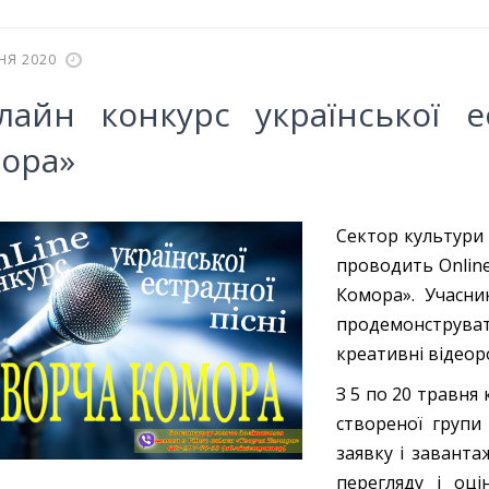
НЯ 2020
лайн конкурс української е
ора»
Сектор культури 
проводить Online
Комора». Учасни
продемонструвати
креативні відеор
З 5 по 20 травня
створеної групи
заявку і заванта
перегляду і оці