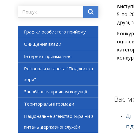
виступ
5 по 2
друзі, 
Графіки особистого прийому
Конкур
оцінюв
Очищення влади
катего
Інтернет-приймальня
конкур
Регіональна газета "Подільська
зоря"
Запобігання проявам корупції
Вас м
Територіальні громади
Ді
Національне агенство України з
пі
питань державної служби