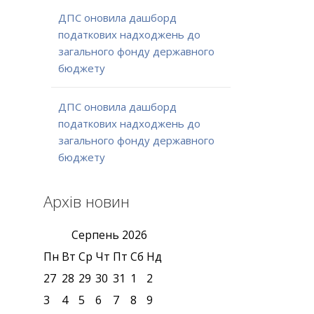
ДПС оновила дашборд
податкових надходжень до
загального фонду державного
бюджету
ДПС оновила дашборд
податкових надходжень до
загального фонду державного
бюджету
Архів новин
Серпень
2026
Пн
Вт
Ср
Чт
Пт
Сб
Нд
27
28
29
30
31
1
2
3
4
5
6
7
8
9