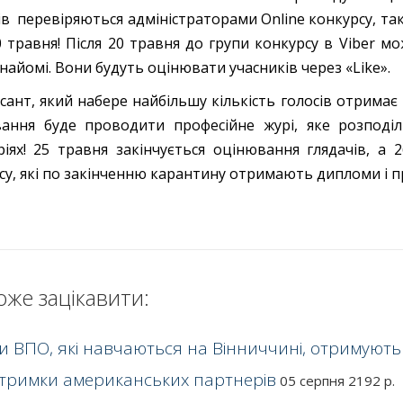
ів перевіряються адміністраторами Online конкурсу, так 
0 травня! Після 20 травня до групи конкурсу в Viber мо
знайомі. Вони будуть оцінювати учасників через «Like».
сант, який набере найбільшу кількість голосів отримає
ання буде проводити професійне журі, яке розподіл
ріях! 25 травня закінчується оцінювання глядачів, 
су, які по закінченню карантину отримають дипломи і п
оже зацікавити:
ти ВПО, які навчаються на Вінниччині, отримують
дтримки американських партнерів
05 серпня 2192 р.