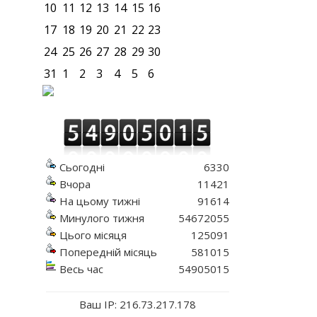
10
11
12
13
14
15
16
17
18
19
20
21
22
23
24
25
26
27
28
29
30
31
1
2
3
4
5
6
Сьогодні
6330
Вчора
11421
На цьому тижні
91614
Минулого тижня
54672055
Цього місяця
125091
Попередній місяць
581015
Весь час
54905015
Ваш IP: 216.73.217.178