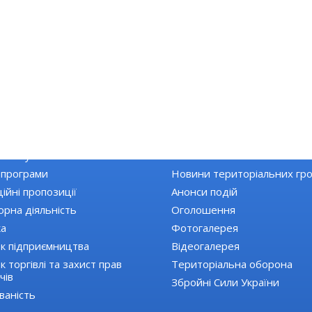
КА РАЙОНУ
НОВИНИ
Топ новини
 закупівлі
Останні новини
 програми
Новини територіальних гр
ійні пропозиції
Анонси подій
орна діяльність
Оголошення
ка
Фотогалерея
к підприємництва
Відеогалерея
 торгівлі та захист прав
Територіальна оборона
чів
Збройні Сили України
ваність