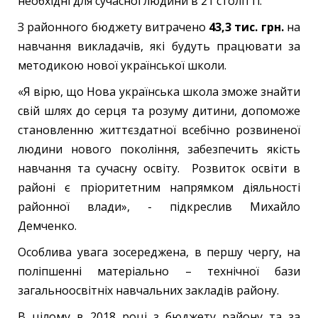
необхідні для сучасної людини в 21 столітті.
З районного бюджету витрачено
43,3 тис. грн.
на
навчання викладачів, які будуть працювати за
методикою нової української школи.
«Я вірю, що Нова українська школа зможе знайти
свій шлях до серця та розуму дитини, допоможе
становленню життєздатної всебічно розвиненої
людини нового покоління, забезпечить якість
навчання та сучасну освіту. Розвиток освіти в
районі є пріоритетним напрямком діяльності
районної влади», - підкреслив Михайло
Демченко.
Особлива увага зосереджена, в першу чергу, на
поліпшенні матеріально – технічної бази
загальноосвітніх навчальних закладів району.
В цілому в 2018 році з бюджету району та за