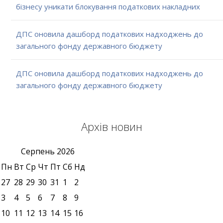
бізнесу уникати блокування податкових накладних
ДПС оновила дашборд податкових надходжень до
загального фонду державного бюджету
ДПС оновила дашборд податкових надходжень до
загального фонду державного бюджету
Архів новин
Серпень
2026
Пн
Вт
Ср
Чт
Пт
Сб
Нд
27
28
29
30
31
1
2
3
4
5
6
7
8
9
10
11
12
13
14
15
16