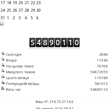
17
18
19
20
21
22
23
24
25
26
27
28
29
30
31
1
2
3
4
5
6
Сьогодні
2846
Вчора
17340
На цьому тижні
76709
Минулого тижня
54672055
Цього місяця
110186
Попередній місяць
581015
Весь час
54890110
Ваш IP: 216.73.217.62
08 серпня 2026 06:32