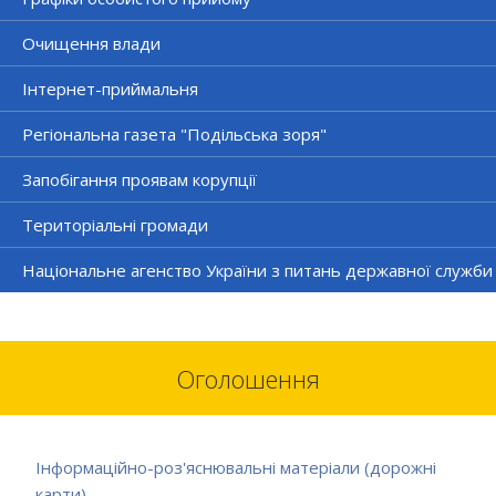
Очищення влади
Інтернет-приймальня
Регіональна газета "Подільська зоря"
Запобігання проявам корупції
Територіальні громади
Національне агенство України з питань державної служби
Оголошення
Інформаційно-роз'яснювальні матеріали (дорожні
карти)