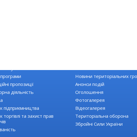
КА РАЙОНУ
НОВИНИ
Топ новини
 закупівлі
Останні новини
 програми
Новини територіальних гр
ійні пропозиції
Анонси подій
орна діяльність
Оголошення
ка
Фотогалерея
к підприємництва
Відеогалерея
 торгівлі та захист прав
Територіальна оборона
чів
Збройні Сили України
ваність