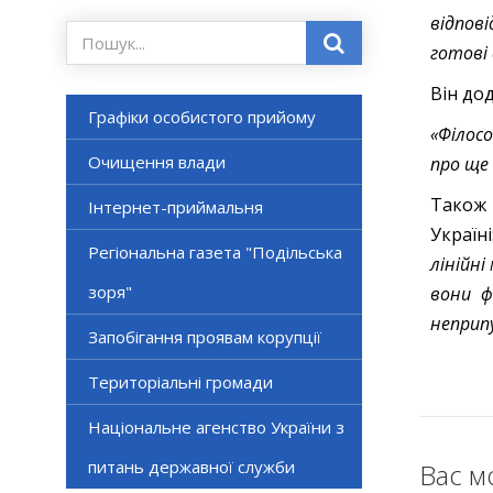
відпов
готові
Він до
Графіки особистого прийому
«Філос
Очищення влади
про ще 
Також 
Інтернет-приймальня
Україн
Регіональна газета "Подільська
лінійн
зоря"
вони ф
неприп
Запобігання проявам корупції
Територіальні громади
Національне агенство України з
питань державної служби
Вас м