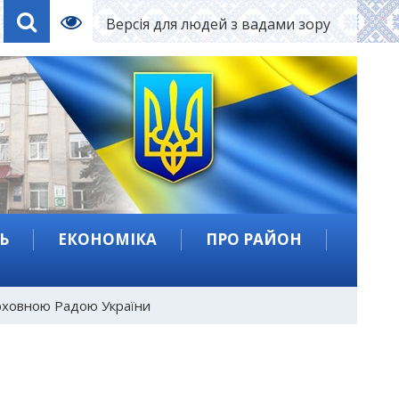
Версія для людей з вадами зору
Ь
ЕКОНОМІКА
ПРО РАЙОН
рховною Радою України