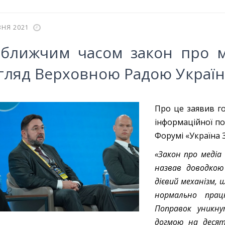
ЗНЯ 2021
ближчим часом закон про м
гляд Верховною Радою Украї
Про це заявив го
інформаційної п
Форумі «Україна 3
«Закон про медіа
назвав доводкою
дієвий механізм, 
нормально прац
Поправок уникну
догмою на десят