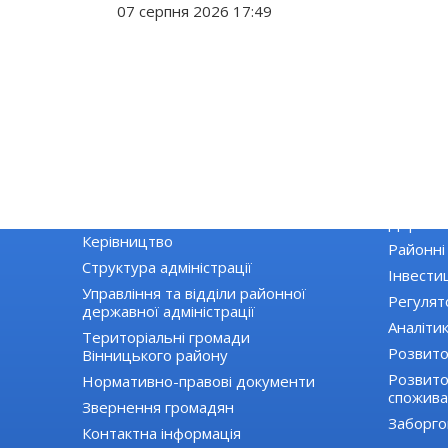
07 серпня 2026 17:49
РАЙДЕРЖАДМІНІСТРАЦІЯ
ЕКОНОМІ
Основні завдання та нормативно-
Екологія
правові засади діяльності
Державні
Керівництво
Районні
Структура адміністрації
Інвестиц
Управління та відділи районної
Регулят
державної адміністрації
Аналіти
Територіальні громади
Розвито
Вінницького району
Розвиток
Нормативно-правові документи
спожива
Звернення громадян
Заборго
Контактна інформація