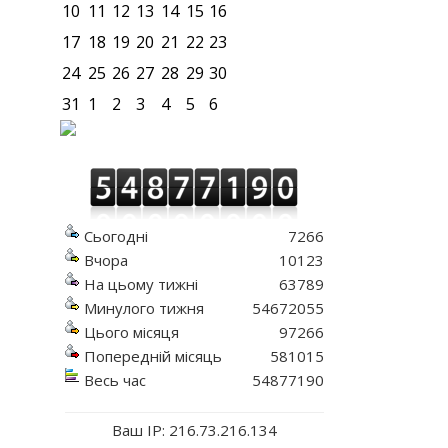
10
11
12
13
14
15
16
17
18
19
20
21
22
23
24
25
26
27
28
29
30
31
1
2
3
4
5
6
Сьогодні
7266
Вчора
10123
На цьому тижні
63789
Минулого тижня
54672055
Цього місяця
97266
Попередній місяць
581015
Весь час
54877190
Ваш IP: 216.73.216.134