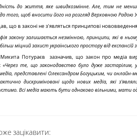
ідність до життя, яке швидкозмінне. Але, тим не мен
 до того, щоб вносити його на розгляд Верховною Радою У
дав, що в законі не з'являться принципові нововведення
офія закону залишається незмінною, принципи, які в ньом
більш міцний захист українського простору від експансій з 
Микита Потураєв зазначив, що закон про медіа вирів
і:
«Через те, що законодавство було дуже застарілим, у
і медіа, представлені Олександром Богуцьким, чи онлайн-
актично дискриміновані щодо нових медіа, які з'являл
устимо. Всі медіа мають бути однаково вільними, мати од
оже зацікавити: