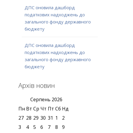
ДПС оновила дашборд
податкових надходжень до
загального фонду державного
бюджету
ДПС оновила дашборд
податкових надходжень до
загального фонду державного
бюджету
Архів новин
Серпень
2026
Пн
Вт
Ср
Чт
Пт
Сб
Нд
27
28
29
30
31
1
2
3
4
5
6
7
8
9