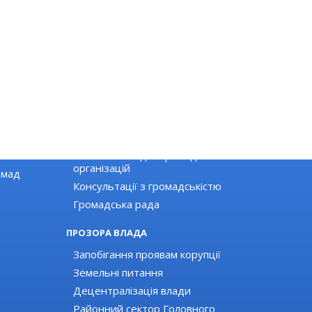
ГРОМАДЯНСЬКЕ СУСПІЛЬСТВО
Новини громадських організацій
Оголошення для громадських
організацій
омад
Консультації з громадськістю
Громадська рада
ПРОЗОРА ВЛАДА
Запобігання проявам корупції
Земельні питання
Децентралізація влади
Районний сектор Головного