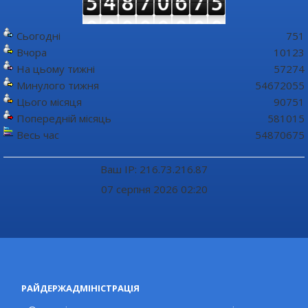
Сьогодні
751
Вчора
10123
На цьому тижні
57274
Минулого тижня
54672055
Цього місяця
90751
Попередній місяць
581015
Весь час
54870675
Ваш IP: 216.73.216.87
07 серпня 2026 02:20
РАЙДЕРЖАДМІНІСТРАЦІЯ