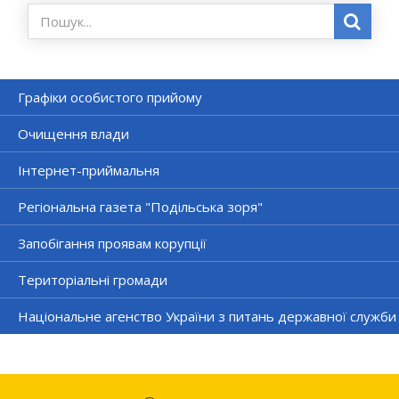
Графіки особистого прийому
Очищення влади
Інтернет-приймальня
Регіональна газета "Подільська зоря"
Запобігання проявам корупції
Територіальні громади
Національне агенство України з питань державної служби