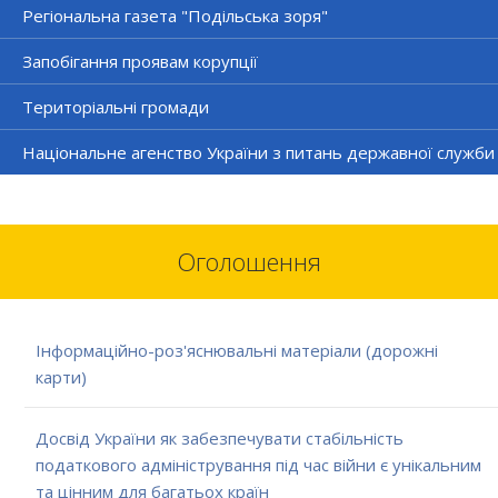
Регіональна газета "Подільська зоря"
Запобігання проявам корупції
Територіальні громади
Національне агенство України з питань державної служби
Оголошення
Інформаційно-роз'яснювальні матеріали (дорожні
карти)
Досвід України як забезпечувати стабільність
податкового адміністрування під час війни є унікальним
та цінним для багатьох країн