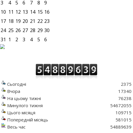
3
4
5
6
7
8
9
10
11
12
13
14
15
16
17
18
19
20
21
22
23
24
25
26
27
28
29
30
31
1
2
3
4
5
6
Сьогодні
2375
Вчора
17340
На цьому тижні
76238
Минулого тижня
54672055
Цього місяця
109715
Попередній місяць
581015
Весь час
54889639