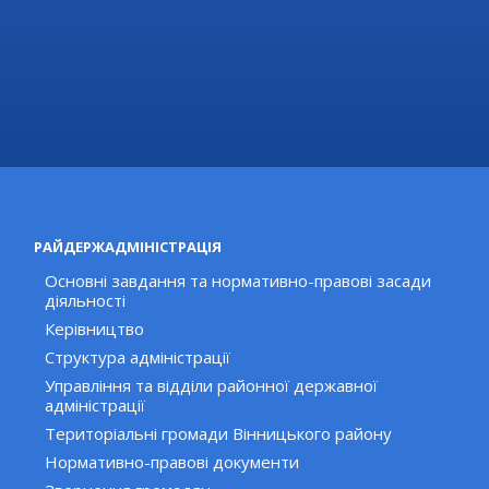
Вас може зацікавити:
Діти ВПО, які навчаються на Вінниччині, отримують
рюкзаки та шкільне приладдя за підтримки
американських партнерів
05 серпня 2192 р.
РАЙДЕРЖАДМІНІСТРАЦІЯ
Основні завдання та нормативно-правові засади
діяльності
Керівництво
Структура адміністрації
Управління та відділи районної державної
адміністрації
Територіальні громади Вінницького району
Нормативно-правові документи