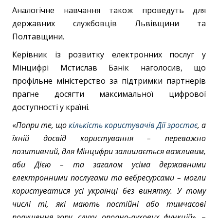
Аналогічне навчання також проведуть для
державних службовців Львівщини та
Полтавщини.
Керівник із розвитку електронних послуг у
Мінцифрі Мстислав Банік наголосив, що
профільне міністерство за підтримки партнерів
прагне досягти максимальної цифрової
доступності у країні.
«
Попри те, що
кількість користувачів Дії зростає
, а
їхній досвід користування – переважно
позитивний, для Мінцифри залишається важливим,
аби Дією – та загалом усіма державними
електронними послугами та вебресурсами – могли
користуватися усі українці без винятку. У тому
числі ті, які мають постійні або тимчасові
порушення зору, слуху, опорно-рухових функцій
», –