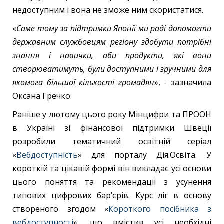
недоступним і вона не зможе ним скористатися.
«
Саме тому за підтримки Японії
ми раді допомогти
державним службовцям регіону здобути потрібні
знання і навички, аби продукти, які вони
створюватимуть, були доступними і зручними для
якомога більшої кількості громадян
», - зазначила
Оксана Гречко.
Раніше у лютому цього року Мінцифри та ПРООН
в Україні зі фінансової підтримки Швеції
розробили тематичний освітній серіал
«
Вебдоступність
» для порталу Дія.Освіта. У
короткій та цікавій формі він викладає усі основи
цього поняття та рекомендації з усунення
типових цифрових бар’єрів. Курс ліг в основу
створеного згодом «
Короткого посібника з
вебдоступності
», що вмістив усі необхідні